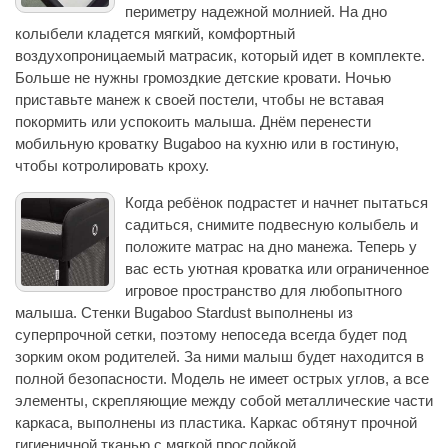
периметру надежной молнией. На дно
колыбели кладется мягкий, комфортный
воздухопроницаемый матрасик, который идет в комплекте.
Больше не нужны громоздкие детские кровати. Ночью
приставьте манеж к своей постели, чтобы не вставая
покормить или успокоить малыша. Днём перенести
мобильную кроватку Bugaboo на кухню или в гостиную,
чтобы котролировать кроху.
Когда ребёнок подрастет и начнет пытаться
садиться, снимите подвесную колыбель и
положите матрас на дно манежа. Теперь у
вас есть уютная кроватка или ограниченное
игровое пространство для любопытного
малыша. Стенки Bugaboo Stardust выполнены из
суперпрочной сетки, поэтому непоседа всегда будет под
зорким оком родителей. За ними малыш будет находится в
полной безопасности. Модель не имеет острых углов, а все
элементы, скрепляющие между собой металлические части
каркаса, выполнены из пластика. Каркас обтянут прочной
гигиеничной тканью с мягкой прослойкой.