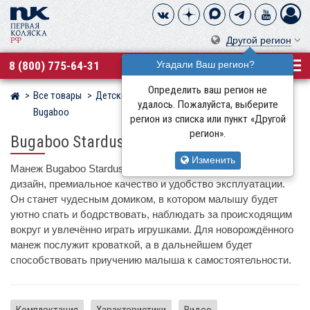
Другой регион
8 (800) 775-64-31
Угадали Ваш регион?
Определить ваш регион не
Все товары
Детские манежи
Манежи-кровати
Магазин детских колясок
удалось. Пожалуйста, выберите
Bugaboo
регион из списка или пункт «Другой
регион».
Bugaboo Stardust
Изменить
Манеж Bugaboo Stardust сочетает в себе продуманный
дизайн, премиальное качество и удобство эксплуатации.
Он станет чудесным домиком, в котором малышу будет
уютно спать и бодрствовать, наблюдать за происходящим
вокруг и увлечённо играть игрушками. Для новорождённого
манеж послужит кроваткой, а в дальнейшем будет
способствовать приучению малыша к самостоятельности.
Комплектация
Характеристики
Видео