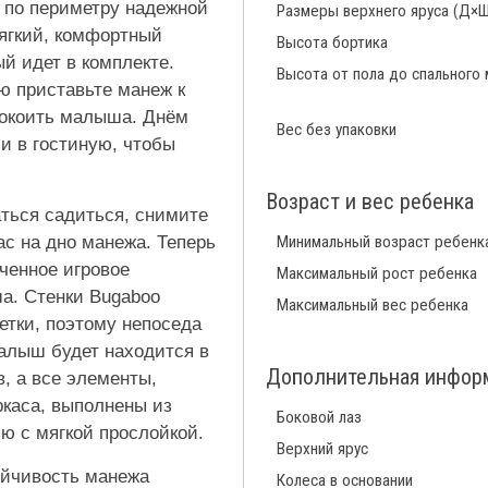
я по периметру надежной
Размеры верхнего яруса (Д×Ш
ягкий, комфортный
Высота бортика
й идет в комплекте.
Высота от пола до спального
ю приставьте манеж к
покоить малыша. Днём
Вес без упаковки
и в гостиную, чтобы
Возраст и вес ребенка
аться садиться, снимите
с на дно манежа. Теперь
Минимальный возраст ребенк
иченное игровое
Максимальный рост ребенка
а. Стенки Bugaboo
Максимальный вес ребенка
етки, поэтому непоседа
малыш будет находится в
Дополнительная инфор
, а все элементы,
каса, выполнены из
Боковой лаз
ью с мягкой прослойкой.
Верхний ярус
ойчивость манежа
Колеса в основании