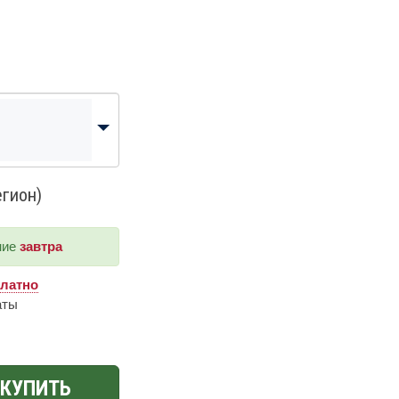
егион)
ние
завтра
платно
аты
КУПИТЬ