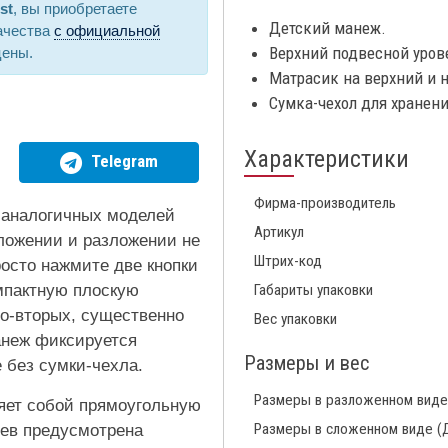
st
, вы приобретаете
Детский манеж.
ачества
с официальной
Верхний подвесной уров
цены.
Матрасик на верхний и 
Сумка-чехол для хранени
Характеристики
Telegram
Фирма-производитель
 аналогичных моделей
Артикул
сложении и разложении не
Штрих-код
росто нажмите две кнопки
омпактную плоскую
Габариты упаковки
во-вторых, существенно
Вес упаковки
анеж фиксируется
Размеры и вес
 без сумки-чехла.
Размеры в разложенном виде
яет собой прямоугольную
Размеры в сложенном виде (
цев предусмотрена