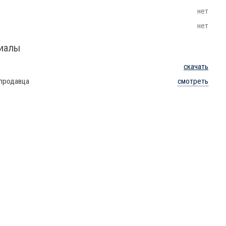
нет
нет
риалы
скачать
 продавца
смотреть