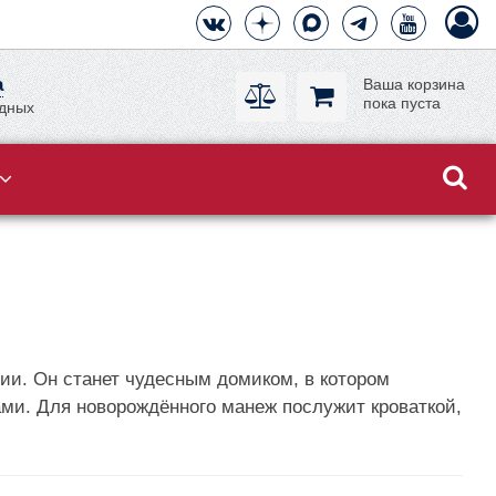
а
Ваша корзина
пока пуста
одных
ции. Он станет чудесным домиком, в котором
ами. Для новорождённого манеж послужит кроваткой,