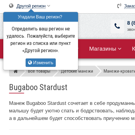
Другой регион
Зака
Угадали Ваш регион?
8 (
Определить ваш регион не
зво
удалось. Пожалуйста, выберите
регион из списка или пункт
Все товары
Акции
Магазины
«Другой регион».
Изменить
Все товары
Детские манежи
Манежи-кроват
Магазин детских колясок
Bugaboo Stardust
Манеж Bugaboo Stardust сочетает в себе продуманн
малышу будет уютно спать и бодрствовать, наблюда
а в дальнейшем будет способствовать приучению м