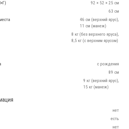
×Г)
92 × 52 × 25 см
63 см
 места
46 см (верхний ярус),
11 см (манеж)
8 кг (без верхнего яруса),
8,5 кг (с верхним ярусом)
а
с рождения
89 см
9 кг (верхний ярус),
15 кг (манеж)
мация
нет
есть
нет