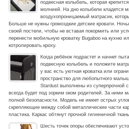
подвесная колыбель, которая крепитс
молнией. На дно колыбели кладется м
воздухопроницаемый матрасик, которы
Больше не нужны громоздкие детские кровати. Ночь
своей постели, чтобы не вставая покормить или ус
перенести мобильную кроватку Bugaboo на кухню ил
котролировать кроху.
Когда ребёнок подрастет и начнет пыт
подвесную колыбель и положите матра
у вас есть уютная кроватка или огран
пространство для любопытного малыш
Stardust выполнены из суперпрочной с
всегда будет под зорким оком родителей. За ними 
полной безопасности. Модель не имеет острых углов
скрепляющие между собой металлические части кар
пластика. Каркас обтянут прочной гигиеничной ткан
Шесть точек опоры обеспечивают уст