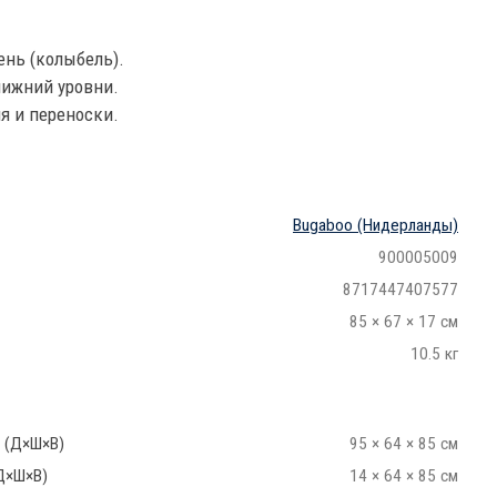
ень (колыбель).
нижний уровни.
я и переноски.
Bugaboo
(Нидерланды)
900005009
8717447407577
85 × 67 × 17 см
10.5 кг
 (Д×Ш×В)
95 × 64 × 85 см
Д×Ш×В)
14 × 64 × 85 см