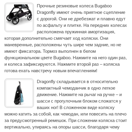
Прочные резиновые колеса Bugaboo
Dragonfly имеют очень приятное сцепление
с дорогой. Они не дребезжат и плавно едут
по асфальту и плитке. На передних колесах
расположена пружинная амортизация,
которая дополнительно смягчает ход коляски. Они
маневренные, расположены чуть шире чем задние, но не
имеют фиксатора. Тормоз выполнен в белом
функциональном цвете Bugaboo. Нажмите на него один раз,
и колеса зафиксируются. Нажмите второй раз – коляска
готова ехать навстречу новым впечатлениям!
Dragonfly складывается в относительно
компактный чемоданчик в одно легкое
движение. Нажмите на рычаг на ручке – и
шасси с прогулочным блоком сложатся у
ваших ног! В сложенном виде коляску
можно катить за собой, как чемодан, или повесить на плечо
за предусмотренный ремешок. При сложении коляска стоит
вертикально, упираясь на опоры шасси, благодаря чему