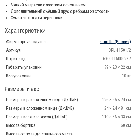
Мягкий матрасик с жестким основанием.
Дополнительный съёмный ярус с ребрами жесткости.
Сумка-чехол для переноски.
Характеристики
Фирма-производитель
Carrello
(Россия)
Артикул
CRL-11501/2
Штрих-код
6900115000237
Габариты упаковки
79 × 23 × 22 см
Вес упаковки
10 кг
Размеры и вес
Размеры в разложенном виде (Д×Ш×В)
126 × 66 × 74 см
Размеры в сложенном виде (Д×Ш×В)
24 × 24 × 81 см
Размеры верхнего яруса (Д×Ш×Г)
110 × 56 × 33 см
Высота бортика
60 см
Высота от пола до спального места