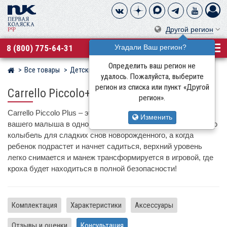
Другой регион
8 (800) 775-64-31
Угадали Ваш регион?
Определить ваш регион не
Все товары
Детские манежи
Манежи-кровати
Carrello
Магазин детских колясок
удалось. Пожалуйста, выберите
регион из списка или пункт «Другой
Carrello Piccolo+
регион».
Carrello Piccolo Plus – это кроватка и игровой манеж для
Изменить
вашего малыша в одном изделии! Используйте компактную
колыбель для сладких снов новорожденного, а когда
ребенок подрастет и начнет садиться, верхний уровень
легко снимается и манеж трансформируется в игровой, где
кроха будет находиться в полной безопасности!
Комплектация
Характеристики
Аксессуары
Отзывы и оценки
Консультация