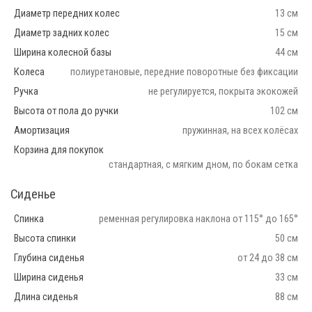
Диаметр передних колес
13 см
Диаметр задних колес
15 см
Ширина колесной базы
44 см
Колеса
полиуретановые, передние поворотные без фиксации
Ручка
не регулируется, покрыта экокожей
Высота от пола до ручки
102 см
Амортизация
пружинная, на всех колёсах
Корзина для покупок
стандартная, с мягким дном, по бокам сетка
Сиденье
Спинка
ременная регулировка наклона от 115° до 165°
Высота спинки
50 см
Глубина сиденья
от 24 до 38 см
Ширина сиденья
33 см
Длина сиденья
88 см