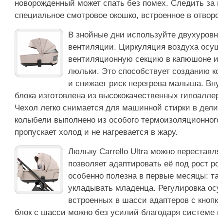
новорожденный может спать без помех. Следить з
специальное смотровое окошко, встроенное в отворо
В знойные дни используйте двухуров
вентиляции. Циркуляция воздуха осу
вентиляционную секцию в капюшоне и
люльки. Это способствует созданию 
и снижает риск перегрева малыша. Вн
блока изготовлена из высококачественных гипоалле
Чехол легко снимается для машинной стирки в дел
колыбели выполнено из особого термоизоляционног
пропускает холод и не нагревается в жару.
Люльку Carrello Ultra можно переставл
позволяет адаптировать её под рост р
особенно полезна в первые месяцы: та
укладывать младенца. Регулировка о
встроенных в шасси адаптеров с кноп
блок с шасси можно без усилий благодаря системе