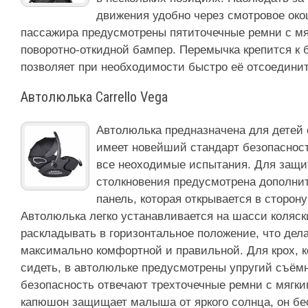
движения удобно через смотровое око
пассажира предусмотрены пятиточечные ремни с мя
поворотно-откидной бампер. Перемычка крепится к б
позволяет при необходимости быстро её отсоединит
Автолюлька Carrello Vega
Автолюлька предназначена для детей с
имеет новейший стандарт безопасности
все неоходимые испытания. Для защит
столкновения предусмотрена дополни
панель, которая открывается в сторон
Автолюлька легко устанавливается на шасси коляски 
раскладывать в горизонтальное положение, что дел
максимально комфортной и правильной. Для крох, 
сидеть, в автолюльке предусмотрены упругий съём
безопасность отвечают трехточечные ремни с мягк
капюшон защищает малыша от яркого солнца, он б