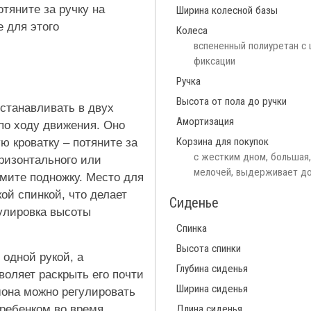
отяните за ручку на
Ширина колесной базы
 для этого
Колеса
вспененный полиуретан с
фиксации
Ручка
Высота от пола до ручки
устанавливать в двух
Амортизация
по ходу движения. Оно
Корзина для покупок
 кроватку – потяните за
с жестким дном, большая,
оризонтального или
мелочей, выдерживает до
мите подножку. Место для
ой спинкой, что делает
Сиденье
гулировка высоты
Спинка
Высота спинки
одной рукой, а
Глубина сиденья
воляет раскрыть его почти
Ширина сиденья
шона можно регулировать
 ребенком во время
Длина сиденья