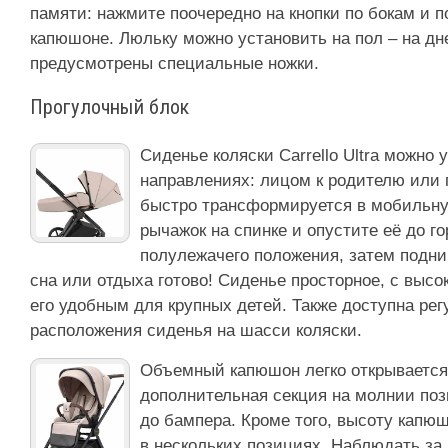
памяти: нажмите поочередно на кнопки по бокам и п
капюшоне. Люльку можно установить на пол – на дне
предусмотрены специальные ножки.
Прогулочный блок
Сиденье коляски Carrello Ultra можно 
направлениях: лицом к родителю или 
быстро трансформируется в мобильную
рычажок на спинке и опустите её до г
полулежачего положения, затем подни
сна или отдыха готово! Сиденье просторное, с высок
его удобным для крупных детей. Также доступна ре
расположения сиденья на шасси коляски.
Объемный капюшон легко открывается 
дополнительная секция на молнии поз
до бампера. Кроме того, высоту капю
в нескольких позициях. Наблюдать за