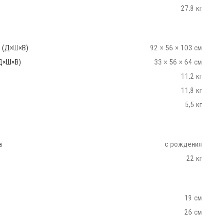
27.8 кг
 (Д×Ш×В)
92 × 56 × 103 см
Д×Ш×В)
33 × 56 × 64 см
11,2 кг
11,8 кг
5,5 кг
а
с рождения
22 кг
19 см
26 см