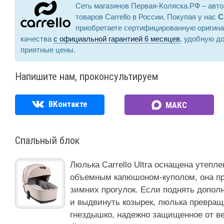
Сеть магазинов Первая-Коляска.РФ – авт
товаров Carrello в России. Покупая у нас
C
приобретаете сертифицированную оригин
качества
с официальной гарантией 6 месяцев
, удобную до
приятные цены.
Напишите нам, проконсультируем
ВКонтакте
МАКС
Спальный блок
Люлька Carrello Ultra оснащена утепле
объемным капюшоном-куполом, она пр
зимних прогулок. Если поднять допол
и выдвинуть козырек, люлька превращ
гнездышко, надежно защищенное от вет