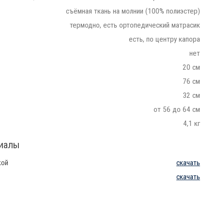
съёмная ткань на молнии (100% полиэстер)
термодно, есть ортопедический матрасик
есть, по центру капора
нет
20 см
76 см
32 см
от 56 до 64 см
4,1 кг
риалы
кой
скачать
скачать