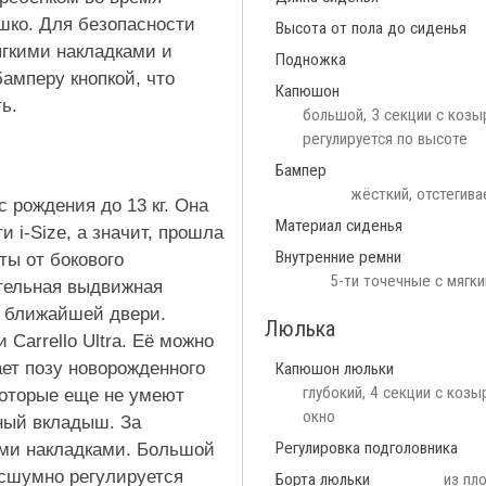
шко. Для безопасности
Высота от пола до сиденья
гкими накладками и
Подножка
амперу кнопкой, что
Капюшон
ь.
большой, 3 секции с козы
регулируется по высоте
Бампер
жёсткий, отстегива
 рождения до 13 кг. Она
Материал сиденья
 i-Size, а значит, прошла
Внутренние ремни
ы от бокового
5-ти точечные с мягки
тельная выдвижная
у ближайшей двери.
Люлька
Carrello Ultra. Её можно
ает позу новорожденного
Капюшон люльки
глубокий, 4 секции с коз
которые еще не умеют
окно
ный вкладыш. За
Регулировка подголовника
ими накладками. Большой
есшумно регулируется
Борта люльки
из пл