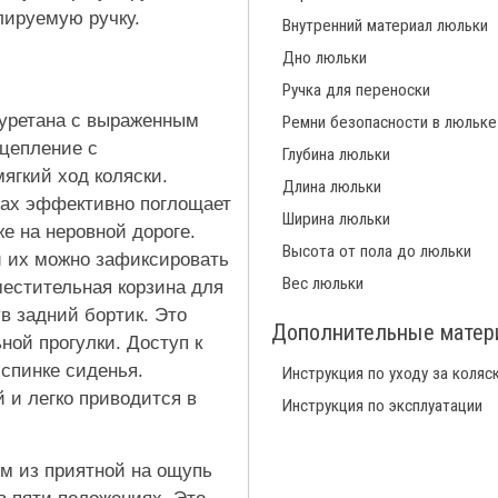
лируемую ручку.
Внутренний материал люльки
Дно люльки
Ручка для переноски
иуретана с выраженным
Ремни безопасности в люльке
цепление с
Глубина люльки
ягкий ход коляски.
Длина люльки
сах эффективно поглощает
Ширина люльки
е на неровной дороге.
Высота от пола до люльки
и их можно зафиксировать
Вес люльки
естительная корзина для
в задний бортик. Это
Дополнительные мате
ной прогулки. Доступ к
 спинке сиденья.
Инструкция по уходу за коляс
 и легко приводится в
Инструкция по эксплуатации
ием из приятной на ощупь