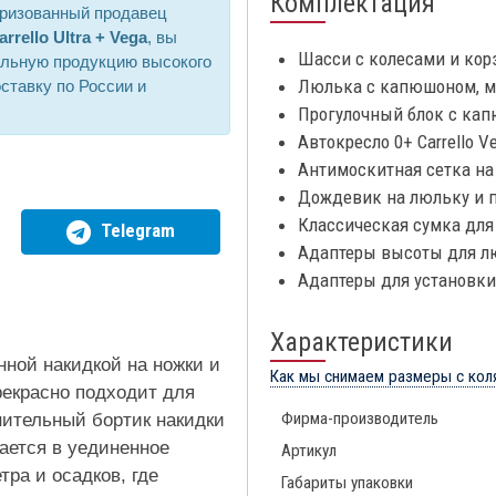
Комплектация
оризованный продавец
arrello Ultra + Vega
, вы
Шасси с колесами и кор
альную продукцию высокого
Люлька с капюшоном, м
ставку по России и
Прогулочный блок с кап
Автокресло 0+ Carrello 
Антимоскитная сетка на
Дождевик на люльку и п
Классическая сумка дл
Telegram
Адаптеры высоты для лю
Адаптеры для установки
Характеристики
нной накидкой на ножки и
Как мы снимаем размеры с кол
екрасно подходит для
Фирма-производитель
нительный бортик накидки
ается в уединенное
Артикул
ра и осадков, где
Габариты упаковки