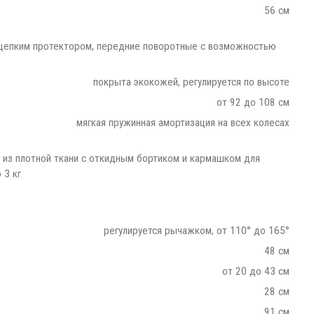
56 см
 цепким протектором, передние поворотные с возможностью
покрыта экокожей, регулируется по высоте
от 92 до 108 см
мягкая пружинная амортизация на всех колесах
 из плотной ткани с откидным бортиком и кармашком для
 3 кг
регулируется рычажком, от 110° до 165°
48 см
от 20 до 43 см
28 см
91 см