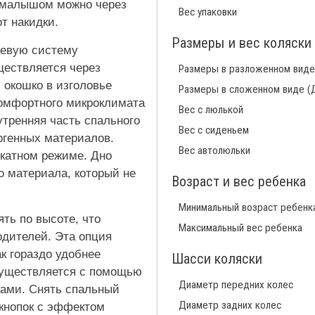
а малышом можно через
Вес упаковки
т накидки.
Размеры и вес коляски
невую систему
ществляется через
Размеры в разложенном виде
 окошко в изголовье
Размеры в сложенном виде (
комфортного микроклимата
Вес с люлькой
утренняя часть спального
Вес с сиденьем
ргенных материалов.
Вес автолюльки
икатном режиме. Дно
о материала, который не
Возраст и вес ребенка
Минимальный возраст ребенк
ять по высоте, что
Максимальный вес ребенка
одителей. Эта опция
к гораздо удобнее
Шасси коляски
существляется с помощью
Диаметр передних колес
ками. Снять спальный
Диаметр задних колес
 кнопок с эффектом