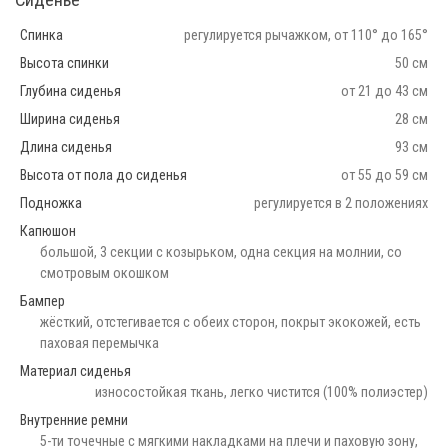
Сиденье
Спинка
регулируется рычажком, от 110° до 165°
Высота спинки
50 см
Глубина сиденья
от 21 до 43 см
Ширина сиденья
28 см
Длина сиденья
93 см
Высота от пола до сиденья
от 55 до 59 см
Подножка
регулируется в 2 положениях
Капюшон
большой, 3 секции с козырьком, одна секция на молнии, со
смотровым окошком
Бампер
жёсткий, отстегивается с обеих сторон, покрыт экокожей, есть
паховая перемычка
Материал сиденья
износостойкая ткань, легко чистится (100% полиэстер)
Внутренние ремни
5-ти точечные с мягкими накладками на плечи и паховую зону,