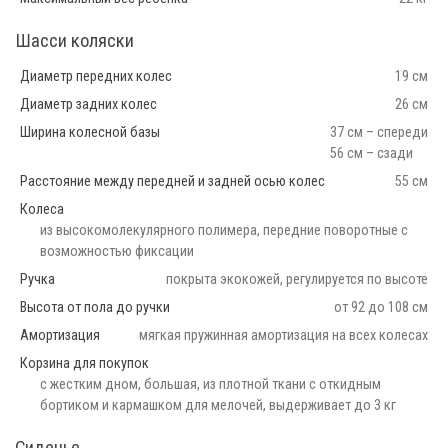
Шасси коляски
Диаметр передних колес
19 см
Диаметр задних колес
26 см
Ширина колесной базы
37 см – спереди
56 см – сзади
Расстояние между передней и задней осью колес
55 см
Колеса
из высокомолекулярного полимера, передние поворотные с
возможностью фиксации
Ручка
покрыта экокожей, регулируется по высоте
Высота от пола до ручки
от 92 до 108 см
Амортизация
мягкая пружинная амортизация на всех колесах
Корзина для покупок
с жестким дном, большая, из плотной ткани с откидным
бортиком и кармашком для мелочей, выдерживает до 3 кг