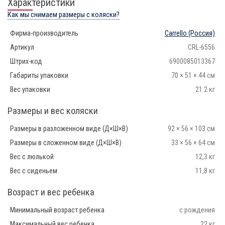
Характеристики
Как мы снимаем размеры с коляски?
Фирма-производитель
Carrello
(Россия)
Артикул
CRL-6556
Штрих-код
6900085013367
Габариты упаковки
70 × 51 × 44 см
Вес упаковки
21.2 кг
Размеры и вес коляски
Размеры в разложенном виде (Д×Ш×В)
92 × 56 × 103 см
Размеры в сложенном виде (Д×Ш×В)
33 × 56 × 64 см
Вес с люлькой
12,3 кг
Вес с сиденьем
11,8 кг
Возраст и вес ребенка
Минимальный возраст ребенка
с рождения
Максимальный вес ребенка
22 кг