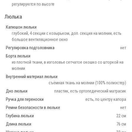
регулируются по высоте
Люлька
Капюшон люльки
глубокий, 4 секции с козырьком, доп. секция на молнии, есть
большое вентиляционное окно
Регулировка подголовника
нет
Борта люльки
из плотной ткани, в изголовье сетчатое окошко со шторкой на
молнии
Внутренний материал люльки
съёмная ткань на молнии (100% полиэстер)
Дно люльки
пластик, есть ортопедический матрасик
Ручка для переноски
есть, по центру капора
Ремни безопасности в люльке
нет
Глубина люльки
22 см
Длина люльки
76 см