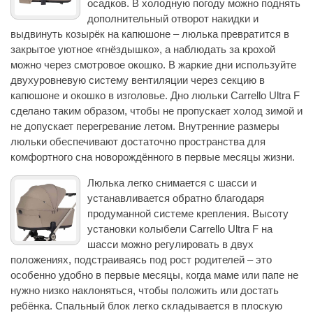
осадков. В холодную погоду можно поднять
дополнительный отворот накидки и
выдвинуть козырёк на капюшоне – люлька превратится в
закрытое уютное «гнёздышко», а наблюдать за крохой
можно через смотровое окошко. В жаркие дни используйте
двухуровневую систему вентиляции через секцию в
капюшоне и окошко в изголовье. Дно люльки Carrello Ultra F
сделано таким образом, чтобы не пропускает холод зимой и
не допускает перегревание летом. Внутренние размеры
люльки обеспечивают достаточно пространства для
комфортного сна новорождённого в первые месяцы жизни.
Люлька легко снимается с шасси и
устанавливается обратно благодаря
продуманной системе крепления. Высоту
установки колыбели Carrello Ultra F на
шасси можно регулировать в двух
положениях, подстраиваясь под рост родителей – это
особенно удобно в первые месяцы, когда маме или папе не
нужно низко наклоняться, чтобы положить или достать
ребёнка. Спальный блок легко складывается в плоскую