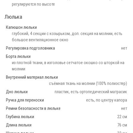
регулируются по высоте
Люлька
Капюшон люльки
глубокий, 4 секции с козырьком, доп. секция на молнии, есть
большое вентиляционное окно
Регулировка подголовника
нет
Борта люльки
из плотной ткани, в изголовье сетчатое окошко со шторкой на
молнии
Внутренний материал люльки
съёмная ткань на молнии (100% полиэстер)
Дно люльки
пластик, есть ортопедический матрасик
Ручка для переноски
есть, по центру капора
Ремни безопасности в люльке
нет
Глубина люльки
22 см
Длина люльки
76 см