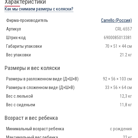
Характеристики
Как мы снимаем размеры с коляски?
Фирма-производитель
Carrello
(Россия)
Артикул
CRL-6557
Штрих-код
6900085013381
Габариты упаковки
70 × 51 × 44 см
Вес упаковки
21.2 кг
Размеры и вес коляски
Размеры в разложенном виде (Д×Ш×В)
92 × 56 × 103 см
Размеры в сложенном виде (Д×Ш×В)
33 × 56 × 64 см
Вес с люлькой
12,3 кг
Вес с сиденьем
11,8 кг
Возраст и вес ребенка
Минимальный возраст ребенка
с рождения
Максимальный вес ребенка
22 кг