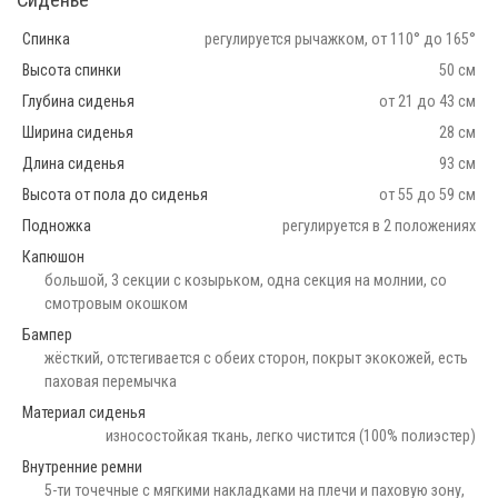
Сиденье
Спинка
регулируется рычажком, от 110° до 165°
Высота спинки
50 см
Глубина сиденья
от 21 до 43 см
Ширина сиденья
28 см
Длина сиденья
93 см
Высота от пола до сиденья
от 55 до 59 см
Подножка
регулируется в 2 положениях
Капюшон
большой, 3 секции с козырьком, одна секция на молнии, со
смотровым окошком
Бампер
жёсткий, отстегивается с обеих сторон, покрыт экокожей, есть
паховая перемычка
Материал сиденья
износостойкая ткань, легко чистится (100% полиэстер)
Внутренние ремни
5-ти точечные с мягкими накладками на плечи и паховую зону,