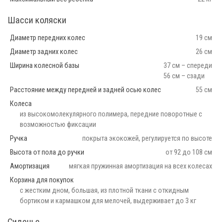
Шасси коляски
Диаметр передних колес
19 см
Диаметр задних колес
26 см
Ширина колесной базы
37 см – спереди
56 см – сзади
Расстояние между передней и задней осью колес
55 см
Колеса
из высокомолекулярного полимера, передние поворотные с
возможностью фиксации
Ручка
покрыта экокожей, регулируется по высоте
Высота от пола до ручки
от 92 до 108 см
Амортизация
мягкая пружинная амортизация на всех колесах
Корзина для покупок
с жестким дном, большая, из плотной ткани с откидным
бортиком и кармашком для мелочей, выдерживает до 3 кг