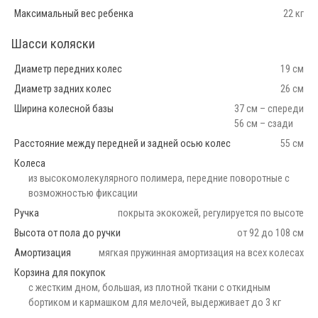
Максимальный вес ребенка
22 кг
Шасси коляски
Диаметр передних колес
19 см
Диаметр задних колес
26 см
Ширина колесной базы
37 см – спереди
56 см – сзади
Расстояние между передней и задней осью колес
55 см
Колеса
из высокомолекулярного полимера, передние поворотные с
возможностью фиксации
Ручка
покрыта экокожей, регулируется по высоте
Высота от пола до ручки
от 92 до 108 см
Амортизация
мягкая пружинная амортизация на всех колесах
Корзина для покупок
с жестким дном, большая, из плотной ткани с откидным
бортиком и кармашком для мелочей, выдерживает до 3 кг