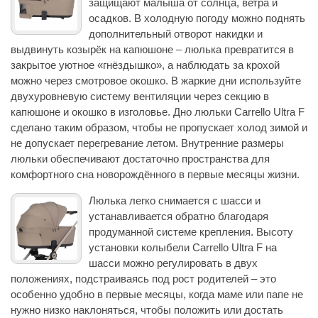
защищают малыша от солнца, ветра и
осадков. В холодную погоду можно поднять
дополнительный отворот накидки и
выдвинуть козырёк на капюшоне – люлька превратится в
закрытое уютное «гнёздышко», а наблюдать за крохой
можно через смотровое окошко. В жаркие дни используйте
двухуровневую систему вентиляции через секцию в
капюшоне и окошко в изголовье. Дно люльки Carrello Ultra F
сделано таким образом, чтобы не пропускает холод зимой и
не допускает перегревание летом. Внутренние размеры
люльки обеспечивают достаточно пространства для
комфортного сна новорождённого в первые месяцы жизни.
Люлька легко снимается с шасси и
устанавливается обратно благодаря
продуманной системе крепления. Высоту
установки колыбели Carrello Ultra F на
шасси можно регулировать в двух
положениях, подстраиваясь под рост родителей – это
особенно удобно в первые месяцы, когда маме или папе не
нужно низко наклоняться, чтобы положить или достать