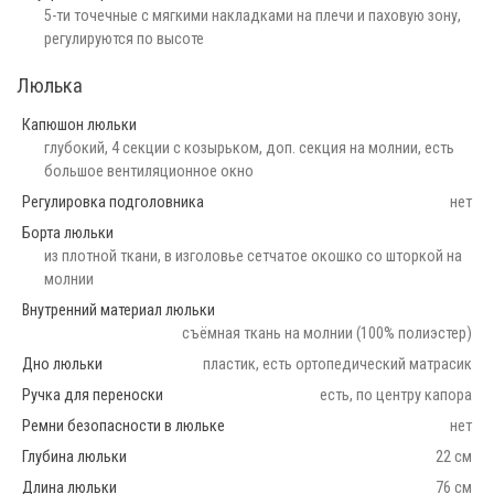
5-ти точечные с мягкими накладками на плечи и паховую зону,
регулируются по высоте
Люлька
Капюшон люльки
глубокий, 4 секции с козырьком, доп. секция на молнии, есть
большое вентиляционное окно
Регулировка подголовника
нет
Борта люльки
из плотной ткани, в изголовье сетчатое окошко со шторкой на
молнии
Внутренний материал люльки
съёмная ткань на молнии (100% полиэстер)
Дно люльки
пластик, есть ортопедический матрасик
Ручка для переноски
есть, по центру капора
Ремни безопасности в люльке
нет
Глубина люльки
22 см
Длина люльки
76 см