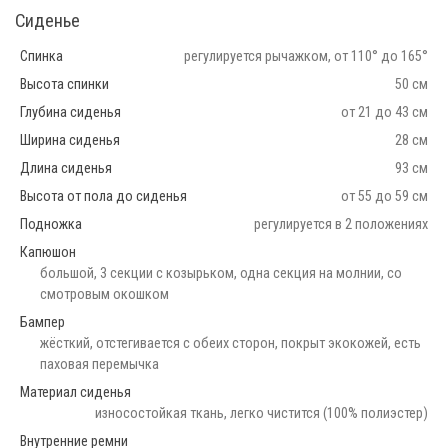
Сиденье
Спинка
регулируется рычажком, от 110° до 165°
Высота спинки
50 см
Глубина сиденья
от 21 до 43 см
Ширина сиденья
28 см
Длина сиденья
93 см
Высота от пола до сиденья
от 55 до 59 см
Подножка
регулируется в 2 положениях
Капюшон
большой, 3 секции с козырьком, одна секция на молнии, со
смотровым окошком
Бампер
жёсткий, отстегивается с обеих сторон, покрыт экокожей, есть
паховая перемычка
Материал сиденья
износостойкая ткань, легко чистится (100% полиэстер)
Внутренние ремни