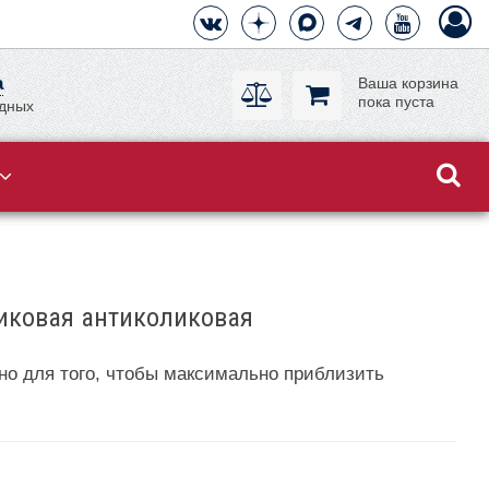
а
Ваша корзина
пока пуста
одных
иковая антиколиковая
ьно для того, чтобы максимально приблизить