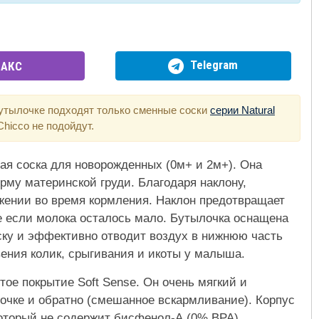
Telegram
АКС
бутылочке подходят только сменные соски
серии Natural
hicco не подойдут.
нная соска для новорожденных (0м+ и 2м+). Она
рму материнской груди. Благодаря наклону,
жении во время кормления. Наклон предотвращает
аже если молока осталось мало. Бутылочка оснащена
ску и эффективно отводит воздух в нижнюю часть
вения колик, срыгивания и икоты у малыша.
тое покрытие Soft Sense. Он очень мягкий и
лочке и обратно (смешанное вскармливание). Корпус
который не содержит бисфенол-А (0% BPA).