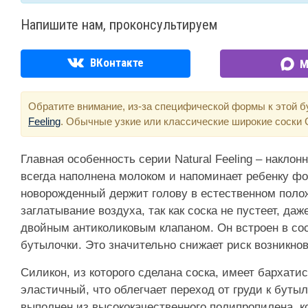
Напишите нам, проконсультируем
ВКонтакте
М
Обратите внимание, из-за специфической формы к этой 
Feeling
. Обычные узкие или классические широкие соски C
Главная особенность серии Natural Feeling – накло
всегда наполнена молоком и напоминает ребенку фо
новорожденный держит голову в естественном поло
заглатывание воздуха, так как соска не пустеет, д
двойным антиколиковым клапаном. Он встроен в со
бутылочки. Это значительно снижает риск возникно
Силикон, из которого сделана соска, имеет бархатис
эластичный, что облегчает переход от груди к буты
выполнен из высококачественного полипропилена, 