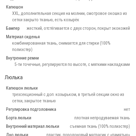
Капюшон
XXL, дополнительная секция на молнии, смотровое окошко из
сетки закрыто тканью, есть козырёк
Бампер
жесткий, отстёгивается с двух сторон, покрыт экокожей
Материал сиденья
комбинированная ткань, снимается для стирки (100%
полиэстер)
Внутренние ремни
5-ти точечные, регулируются по высоте, с мягкими накладками
Люлька
Капюшон люльки
трехсекционный с доп. козырьком, в третьей секции окно из
сетки, закрытое тканью
Регулировка подголовника
нет
Борта люльки
плотная непродуваемая ткань
Внутренний материал люльки
съемная ткань (100% полиэстер)
Дно люльки
пластик, поролоновый матрасик с «памятью»