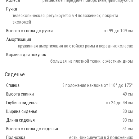
Колеса
резиновые, передние поворотные, фиксируются
Ручка
телескопическая, регулируется в 4 положениях, покрыта
экокожей
Высота от пола до ручки
от 99 до 109 см
Амортизация
пружинная амортизация на стойках рамы и передних колёсах
Корзина для покупок
большая, из плотной ткани, с жёстким дном
Сиденье
Спинка
3 положения наклона от 110° до 175°
Высота спинки
49 см
Глубина сиденья
от 24 до 44 см
Ширина сиденья
30 см
Длина сиденья
93 см
Высота от пола до сиденья
51 см
Подножка
есть, фиксируется в 3 положениях