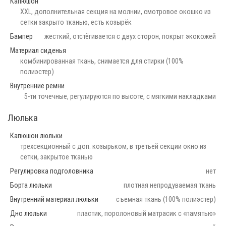
Капюшон
XXL, дополнительная секция на молнии, смотровое окошко из
сетки закрыто тканью, есть козырёк
Бампер
жесткий, отстёгивается с двух сторон, покрыт экокожей
Материал сиденья
комбинированная ткань, снимается для стирки (100%
полиэстер)
Внутренние ремни
5-ти точечные, регулируются по высоте, с мягкими накладками
Люлька
Капюшон люльки
трехсекционный с доп. козырьком, в третьей секции окно из
сетки, закрытое тканью
Регулировка подголовника
нет
Борта люльки
плотная непродуваемая ткань
Внутренний материал люльки
съемная ткань (100% полиэстер)
Дно люльки
пластик, поролоновый матрасик с «памятью»