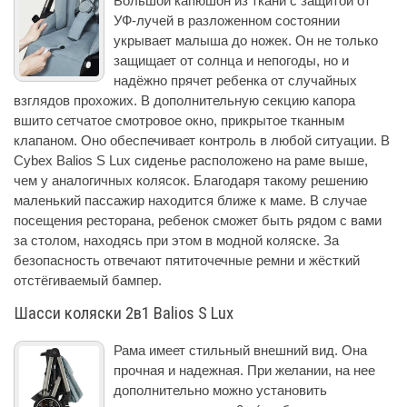
Большой капюшон из ткани с защитой от
УФ-лучей в разложенном состоянии
укрывает малыша до ножек. Он не только
защищает от солнца и непогоды, но и
надёжно прячет ребенка от случайных
взглядов прохожих. В дополнительную секцию капора
вшито сетчатое смотровое окно, прикрытое тканным
клапаном. Оно обеспечивает контроль в любой ситуации. В
Cybex Balios S Lux сиденье расположено на раме выше,
чем у аналогичных колясок. Благодаря такому решению
маленький пассажир находится ближе к маме. В случае
посещения ресторана, ребенок сможет быть рядом с вами
за столом, находясь при этом в модной коляске. За
безопасность отвечают пятиточечные ремни и жёсткий
отстёгиваемый бампер.
Шасси коляски 2в1 Balios S Lux
Рама имеет стильный внешний вид. Она
прочная и надежная. При желании, на нее
дополнительно можно установить