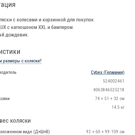
тация
яски с колесами и корзинкой для покупок.
LUX с капюшоном XXL и бампером.
й дождевик.
истики
м размеры с коляски?
водитель
Cybex
(Германия)
524002461
4063846525218
ковки
74 × 51 × 32 см
14.5 кг
вес коляски
азложенном виде (Д×Ш×В)
92 × 60 × 99-109 см