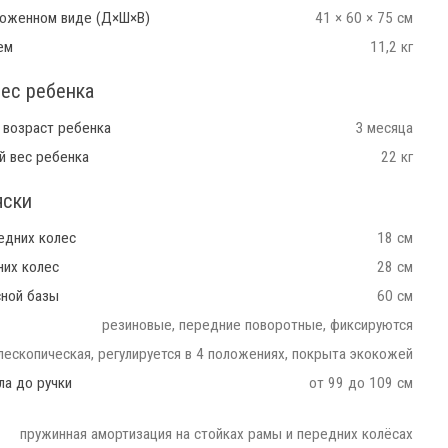
ложенном виде (Д×Ш×В)
41 × 60 × 75 см
ем
11,2 кг
вес ребенка
 возраст ребенка
3 месяца
й вес ребенка
22 кг
яски
едних колес
18 см
них колес
28 см
сной базы
60 см
резиновые, передние поворотные, фиксируются
лескопическая, регулируется в 4 положениях, покрыта экокожей
ла до ручки
от 99 до 109 см
пружинная амортизация на стойках рамы и передних колёсах