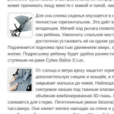
может принимать пищу вместе с мамой и папой, нах
Для сна спинка сиденья опускается в 
полностью горизонтальное. Это даёт 
младенцев. Мягкий ход рычага позволя
сон ребёнка. Увеличить спальное мес
достаточно установить её на одном ур
Поднимается подножка простым движением вверх, о
кнопки. Подросшему ребенку будет удобно размести
ступеньке на раме Cybex Balios S Lux.
От солнца и ветра кроху защитит огр
дополнительную секцию и козырёк, в
закрывает малыша до ножек. Наблюдат
смотровое окошко под тканным клапан
объёмная комбинированная 3D-ткань. 
снимается для стирки. Пятиточечные ремни безопа
пассажира. Они имеют мягкие накладки на плечи и