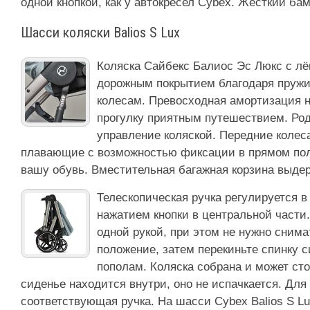
одной кнопкой, как у автокресел Cybex. Жёсткий ба
Шасси коляски Balios S Lux
Коляска Сайбекс Балиос Эс Люкс с л
дорожным покрытием благодаря пруж
колесам. Превосходная амортизация н
прогулку приятным путешествием. Ро
управление коляской. Передние коле
плавающие с возможностью фиксации в прямом пол
вашу обувь. Вместительная багажная корзина выдерж
Телескопическая ручка регулируется в
нажатием кнопки в центральной части.
одной рукой, при этом не нужно снима
положение, затем перекиньте спинку 
пополам. Коляска собрана и может ст
сиденье находится внутри, оно не испачкается. Дл
соответствующая ручка. На шасси Cybex Balios S L