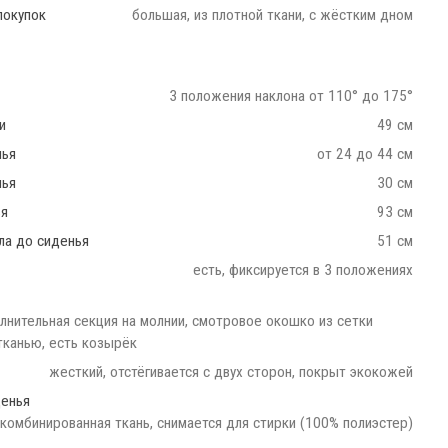
покупок
большая, из плотной ткани, с жёстким дном
3 положения наклона от 110° до 175°
и
49 см
нья
от 24 до 44 см
нья
30 см
ья
93 см
ла до сиденья
51 см
есть, фиксируется в 3 положениях
олнительная секция на молнии, смотровое окошко из сетки
тканью, есть козырёк
жесткий, отстёгивается с двух сторон, покрыт экокожей
денья
комбинированная ткань, снимается для стирки (100% полиэстер)