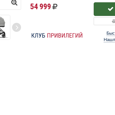
54 999
Быс
Нашл