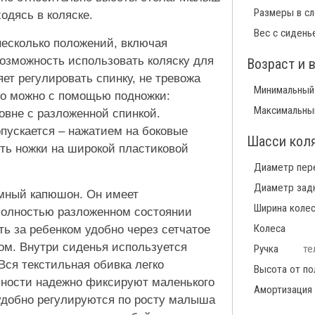
Размеры в с
одясь в коляске.
Вес с сидень
несколько положений, включая
возможность использовать коляску для
Возраст и 
ет регулировать спинку, не тревожа
Минимальный
то можно с помощью подножки:
Максимальны
овне с разложенной спинкой.
пускается – нажатием на боковые
Шасси кол
ть ножки на широкой пластиковой
Диаметр пер
Диаметр зад
омный капюшон. Он имеет
Ширина коле
 полностью разложенном состоянии
Колеса
ь за ребенком удобно через сетчатое
ом. Внутри сиденья используется
Ручка
те
Вся текстильная обивка легко
Высота от по
сности надежно фиксируют маленького
Амортизация
 удобно регулируются по росту малыша