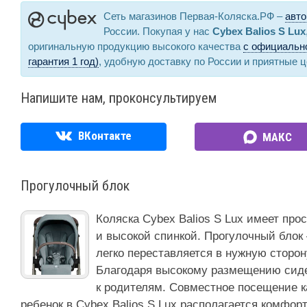
Сеть магазинов Первая-Коляска.РФ –
авто
России. Покупая у нас
Cybex Balios S Lux
оригинальную продукцию высокого качества
с официально
гарантия 1 год)
, удобную доставку по России и приятные 
Напишите нам, проконсультируем
ВКонтакте
МАКС
Прогулочный блок
Коляска Cybex Balios S Lux имеет про
и высокой спинкой. Прогулочный блок
легко переставляется в нужную сторон
Благодаря высокому размещению сиде
к родителям. Совместное посещение ка
ребенок в Cybex Balios S Lux располагается комфо