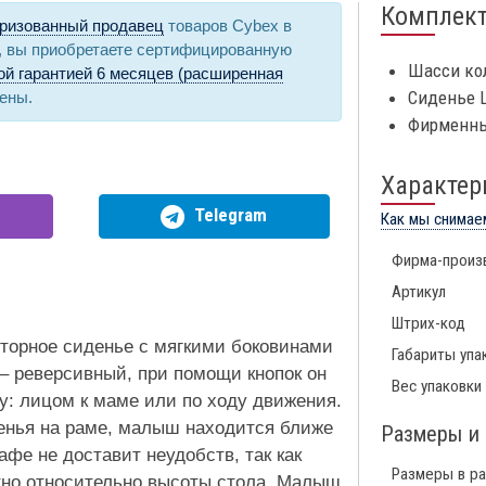
Комплек
ризованный продавец
товаров Cybex в
, вы приобретаете сертифицированную
Шасси кол
й гарантией 6 месяцев (расширенная
Сиденье 
цены.
Фирменны
Характер
Telegram
Как мы снимае
Фирма-произ
Артикул
Штрих-код
сторное сиденье с мягкими боковинами
Габариты упа
 – реверсивный, при помощи кнопок он
Вес упаковки
у: лицом к маме или по ходу движения.
нья на раме, малыш находится ближе
Размеры и 
фе не доставит неудобств, так как
Размеры в р
ртно относительно высоты стола. Малыш