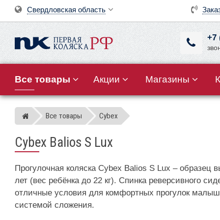
Свердловская область
Зака
+7 
зво
Все товары
Акции
Магазины
Все товары
Cybex
Магазин детских колясок
Cybex Balios S Lux
Прогулочная коляска Cybex Balios S Lux – образец 
лет (вес ребёнка до 22 кг). Спинка реверсивного с
отличные условия для комфортных прогулок малыша
системой сложения.