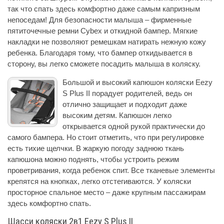
так что спать здесь комфортно даже самым капризным
непоседам! Для безопасности малыша – фирменные
пятиточечные ремни Cybex и откидной бампер. Мягкие
накладки не позволяют ремешкам натирать нежную кожу
ребенка. Благодаря тому, что бампер откидывается в
сторону, вы легко сможете посадить малыша в коляску.
Большой и высокий капюшон коляски Eezy
S Plus II порадует родителей, ведь он
отлично защищает и подходит даже
высоким детям. Капюшон легко
открывается одной рукой практически до
самого бампера. Но стоит отметить, что при регулировке
есть тихие щелчки. В жаркую погоду заднюю ткань
капюшона можно поднять, чтобы устроить режим
проветривания, когда ребенок спит. Все тканевые элементы
крепятся на кнопках, легко отстегиваются. У коляски
просторное спальное место – даже крупным пассажирам
здесь комфортно спать.
Шасси коляски 2в1 Eezy S Plus II