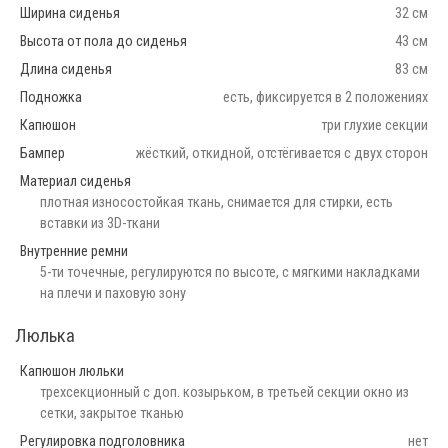
Ширина сиденья
32 см
Высота от пола до сиденья
43 см
Длина сиденья
83 см
Подножка
есть, фиксируется в 2 положениях
Капюшон
три глухие секции
Бампер
жёсткий, откидной, отстёгивается с двух сторон
Материал сиденья
плотная износостойкая ткань, снимается для стирки, есть
вставки из 3D-ткани
Внутренние ремни
5-ти точечные, регулируются по высоте, с мягкими накладками
на плечи и паховую зону
Люлька
Капюшон люльки
трехсекционный с доп. козырьком, в третьей секции окно из
сетки, закрытое тканью
Регулировка подголовника
нет