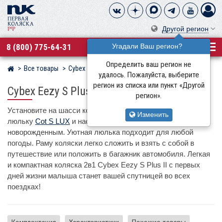
Другой регион
8 (800) 775-64-31
Угадали Ваш регион?
Определить ваш регион не
Все товары
Cybex
Магазин детских колясок
удалось. Пожалуйста, выберите
регион из списка или пункт «Другой
Cybex Eezy S Plus II
регион».
Установите на шасси коляски
Eezy S Plus II
фирменную
Изменить
люльку
Cot S LUX
и наслаждайтесь прогулками с
новорожденным. Уютная люлька подходит для любой
погоды. Раму коляски легко сложить и взять с собой в
путешествие или положить в багажник автомобиля. Легкая
и компактная коляска 2в1 Cybex Eezy S Plus II с первых
дней жизни малыша станет вашей спутницей во всех
поездках!