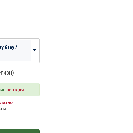
y Grey /
егион)
ние
сегодня
платно
аты