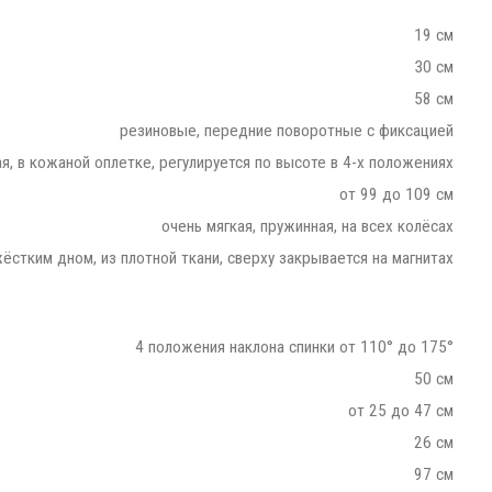
19 см
30 см
58 см
резиновые, передние поворотные с фиксацией
я, в кожаной оплетке, регулируется по высоте в 4-х положениях
от 99 до 109 см
очень мягкая, пружинная, на всех колёсах
жёстким дном, из плотной ткани, сверху закрывается на магнитах
4 положения наклона спинки от 110° до 175°
50 см
от 25 до 47 см
26 см
97 см