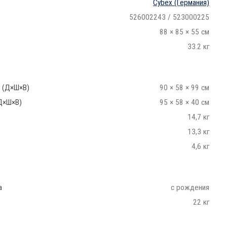
Cybex
(Германия)
526002243 / 523000225
88 × 85 × 55 см
33.2 кг
 (Д×Ш×В)
90 × 58 × 99 см
Д×Ш×В)
95 × 58 × 40 см
14,7 кг
13,3 кг
4,6 кг
а
с рождения
22 кг