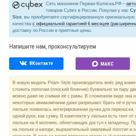
Сеть магазинов Первая-Коляска.РФ –
авто
товаров Cybex в России. Покупая у нас
Cy
Size
, вы приобретаете сертифицированную оригинальную
качества
с официальной гарантией 6 месяцев (расширенна
доставку по России и приятные цены.
Напишите нам, проконсультируем
ВКонтакте
МАКС
В новую модель Priam Style производитель внёс ряд изме
сложить пополам (плоский блинчик) буквально за пару дв
можно даже не снимая её с рамы. В сложенном виде она н
некоторые авиакомпании даже разрешают брать её в руч
люльке появилась интегрированная ручка для переноски, т
одной руке, как сумку. В комплекте у люльки есть тент от
люльки на 4 молниях, облегчающих доступ к младенцу. П
на люльке и капоре, выразительный эмалевый логотип и 
оттенков. В люльке также появился отдельный интегриро