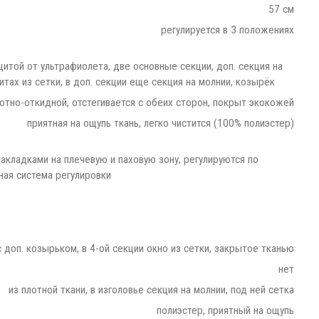
57 см
регулируется в 3 положениях
щитой от ультрафиолета, две основные секции, доп. секция на
итах из сетки, в доп. секции еще секция на молнии, козырёк
отно-откидной, отстегивается с обеих сторон, покрыт экокожей
приятная на ощупь ткань, легко чистится (100% полиэстер)
накладками на плечевую и паховую зону, регулируются по
ная система регулировки
 доп. козырьком, в 4-ой секции окно из сетки, закрытое тканью
нет
из плотной ткани, в изголовье секция на молнии, под ней сетка
полиэстер, приятный на ощупь