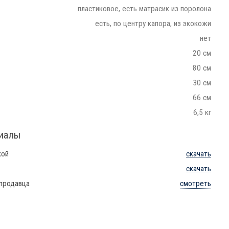
пластиковое, есть матрасик из поролона
есть, по центру капора, из экокожи
нет
20 см
80 см
30 см
66 см
6,5 кг
риалы
кой
скачать
скачать
 продавца
смотреть