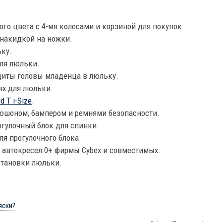
го цвета с 4-мя колесами и корзиной для покупок.
накидкой на ножки.
ку.
ля люльки.
щиты головы младенца в люльку.
ях для люльки.
d T i-Size
.
юшоном, бампером и ремнями безопасности.
гулочный блок для спинки.
я прогулочного блока.
 автокресел 0+ фирмы Cybex и совместимых.
становки люльки.
яски?