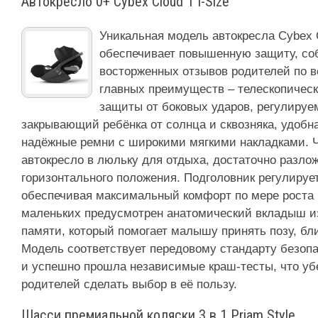
Автокресло 0+ Cybex Cloud T i-Size
Уникальная модель автокресла Cybex Cl
обеспечивает повышенную защиту, со
восторженных отзывов родителей по в
главных преимуществ – телескопичес
защиты от боковых ударов, регулируе
закрывающий ребёнка от солнца и сквозняка, удобна
надёжные ремни с широкими мягкими накладками. 
автокресло в люльку для отдыха, достаточно разло
горизонтального положения. Подголовник регулирует
обеспечивая максимальный комфорт по мере роста 
маленьких предусмотрен анатомический вкладыш и
памяти, который помогает малышу принять позу, бл
Модель соответствует передовому стандарту безопа
и успешно прошла независимые краш-тесты, что уб
родителей сделать выбор в её пользу.
Шасси премиальной коляски 3 в 1 Priam Style