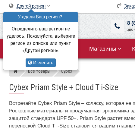
Другой регион
Зака
Угадали Ваш регион?
8 (
Определить ваш регион не
зво
удалось. Пожалуйста, выберите
регион из списка или пункт
Все товары
Акции
Магазины
«Другой регион».
Изменить
Все товары
Cybex
Магазин детских колясок
Cybex Priam Style + Cloud T i-Size
Встречайте Cybex Priam Style – коляску, которая н
Роскошные материалы и продуманная эргономика зде
защитой стандарта UPF 50+. Priam Style растет вмес
переноской Cloud T i-Size становится вашим главн