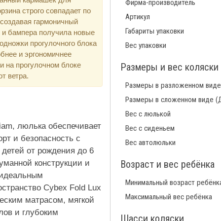
Фирма-производитель
орзина строго совпадает по
Артикул
 создавая гармоничный
Габариты упаковки
и и бампера получила новые
одножки прогулочного блока
Вес упаковки
бнее и эргономичнее
 и на прогулочном блоке
Размеры и вес коляски
т ветра.
Размеры в разложенном виде
Размеры в сложенном виде (
Вес с люлькой
iam, люлька обеспечивает
Вес с сиденьем
рт и безопасность с
Вес автолюльки
 детей от рождения до 6
думанной конструкции и
Возраст и вес ребёнка
 идеальным
Минимальный возраст ребёнк
остранство Cybex Fold Lux
Максимальный вес ребёнка
еским матрасом, мягкой
лов и глубоким
Шасси коляски