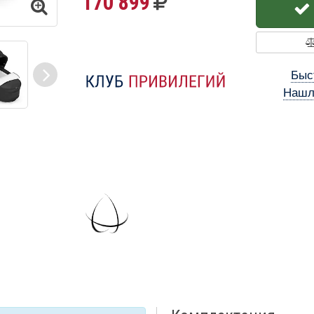
170 899
Быс
Нашл