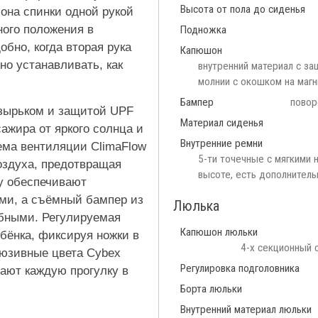
Высота от пола до сиденья
она спинки одной рукой
ного положения в
Подножка
обно, когда вторая рука
Капюшон
но устанавливать, как
внутренний материал с за
молнии с окошком на магн
Бампер
повор
зырьком и защитой UPF
Материал сиденья
ажира от яркого солнца и
Внутренние ремни
ема вентиляции ClimaFlow
5-ти точечные с мягкими 
оздуха, предотвращая
высоте, есть дополнитель
у обеспечивают
ми, а съёмный бампер из
Люлька
обными. Регулируемая
Капюшон люльки
бёнка, фиксируя ножки в
4-х секционный с
люзивные цвета Cybex
Регулировка подголовника
щают каждую прогулку в
Борта люльки
Внутренний материал люльки