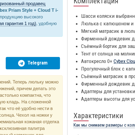
Комплектация
ризованный продавец
bex Priam Style + Cloud T i-
Шасси коляски выбранно
 продукцию высокого
Люлька с капюшоном и 
я гарантия 1 год)
, удобную
Мягкий матрасик в люль
Фирменный дождевик д
Съёмный бортик для за
Тент от солнца на молни
Автокресло 0+
Cybex Clou
Telegram
Прогулочный блок с кап
Съёмный матрасик в про
нений. Теперь люльку можно
Фирменный дождевик дл
ижений, причем делать это
Адаптеры для установки
астолько компактна, что
Адаптеры высоты для у
ную кладь. На сложенной
ак что её удобно нести в
Характеристики
 солнца. Чехол на ножки у
ремиальная кожаная отделка
Как мы снимаем размеры с кол
эксклюзивная палитра
ванный кармашек для