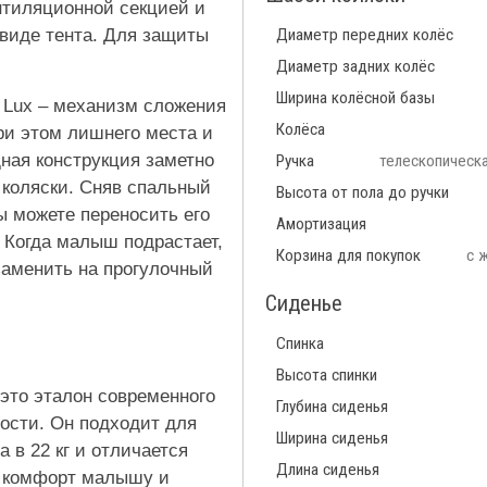
нтиляционной секцией и
 виде тента. Для защиты
Диаметр передних колёс
Диаметр задних колёс
Ширина колёсной базы
 Lux – механизм сложения
Колёса
ри этом лишнего места и
дная конструкция заметно
Ручка
телескопическа
 коляски. Сняв спальный
Высота от пола до ручки
ы можете переносить его
Амортизация
. Когда малыш подрастает,
Корзина для покупок
с 
заменить на прогулочный
Сиденье
Спинка
Высота спинки
 это эталон современного
Глубина сиденья
ости. Он подходит для
Ширина сиденья
 в 22 кг и отличается
Длина сиденья
я комфорт малышу и