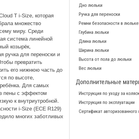
Дно люльки
Ручка для переноски
oud T i-Size, которая
брала множество
Ремни безопасности в люльке
сему миру. Среди
Глубина люльки
кая система линейной
Длина люльки
мый козырёк,
Ширина люльки
я ручка для переноски и
Высота от пола до люльки
Чтобы превратить
Вес люльки
жить его нижнюю часть до
ся по высоте,
Дополнительные мате
ребёнка. Для самых
з пены с эффектом
Инструкция по уходу за коляс
изкую к внутриутробной.
Инструкция по эксплуатации
сности i-Size (ECE R129)
Сертификат авторизованного
едило многих заботливых