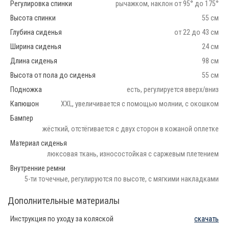
Регулировка спинки
рычажком, наклон от 95° до 175°
Высота спинки
55 см
Глубина сиденья
от 22 до 43 см
Ширина сиденья
24 см
Длина сиденья
98 см
Высота от пола до сиденья
55 см
Подножка
есть, регулируется вверх/вниз
Капюшон
XXL, увеличивается с помощью молнии, с окошком
Бампер
жёсткий, отстёгивается с двух сторон в кожаной оплетке
Материал сиденья
люксовая ткань, износостойкая с саржевым плетением
Внутренние ремни
5-ти точечные, регулируются по высоте, с мягкими накладками
Дополнительные материалы
Инструкция по уходу за коляской
скачать