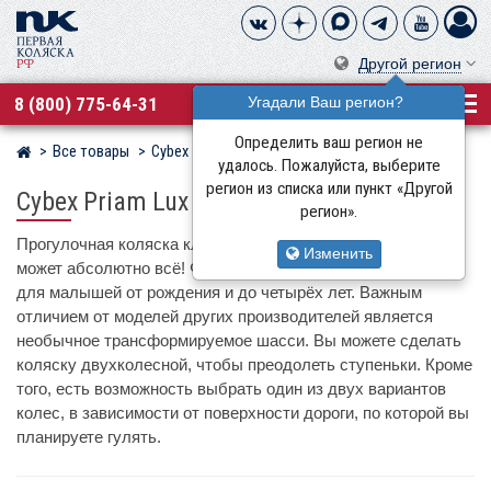
Другой регион
8 (800) 775-64-31
Угадали Ваш регион?
Определить ваш регион не
Все товары
Cybex
Магазин детских колясок
удалось. Пожалуйста, выберите
регион из списка или пункт «Другой
Cybex Priam Lux
регион».
Прогулочная коляска класса премиум Cybex Priam Lux
Изменить
может абсолютно всё! Функциональное сиденье подходит
для малышей от рождения и до четырёх лет. Важным
отличием от моделей других производителей является
необычное трансформируемое шасси. Вы можете сделать
коляску двухколесной, чтобы преодолеть ступеньки. Кроме
того, есть возможность выбрать один из двух вариантов
колес, в зависимости от поверхности дороги, по которой вы
планируете гулять.