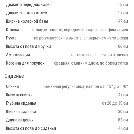
Диаметр передних колёс
15 см
Диаметр задних колёс
17 см
Ширина колесной базы
47 см
Колеса
полиуретановые, передние поворотные с фиксацией
Ручка
не регулируется по высоте, с покрытием из экокожи
Высота от пола до ручки
106 см
Амортизация
«антишок» на передних колёсах
Корзина для покупок
средняя, с мягким дном, по бокам сетка
Сиденье
Спинка
ременная регулировка, наклон от 115° до 170°
Высота спинки
47 см
Глубина сиденья
от 20 до 35 см
Ширина сиденья
30 см
Длина сиденья
82 см
Высота от пола до сиденья
41 см