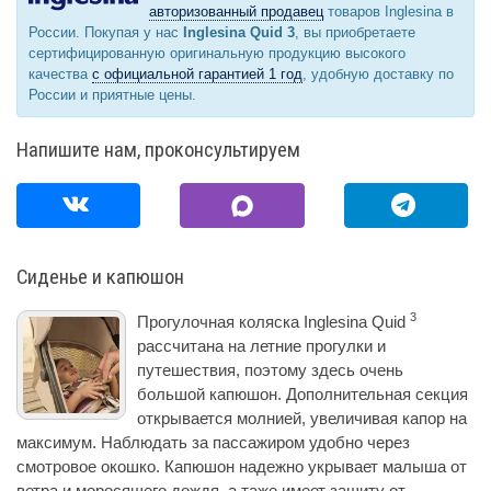
авторизованный продавец
товаров Inglesina в
России. Покупая у нас
Inglesina Quid 3
, вы приобретаете
сертифицированную оригинальную продукцию высокого
качества
с официальной гарантией 1 год
, удобную доставку по
России и приятные цены.
Напишите нам, проконсультируем
Сиденье и капюшон
3
Прогулочная коляска Inglesina Quid
рассчитана на летние прогулки и
путешествия, поэтому здесь очень
большой капюшон. Дополнительная секция
открываетcя молнией, увеличивая капор на
максимум. Наблюдать за пассажиром удобно через
смотровое окошко. Капюшон надежно укрывает малыша от
ветра и моросящего дождя, а таже имеет защиту от