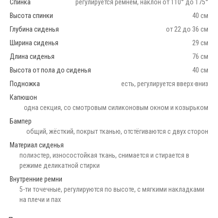
Спинка
регулируется ремнем, наклон от 110° до 175°
Высота спинки
40 см
Глубина сиденья
от 22 до 36 см
Ширина сиденья
29 см
Длина сиденья
76 см
Высота от пола до сиденья
40 см
Подножка
есть, регулируется вверх-вниз
Капюшон
одна секция, со смотровым силиконовым окном и козырьком
Бампер
общий, жёсткий, покрыт тканью, отстёгиваются с двух сторон
Материал сиденья
полиэстер, износостойкая ткань, снимается и стирается в
режиме деликатной стирки
Внутренние ремни
5-ти точечные, регулируются по высоте, с мягкими накладками
на плечи и пах