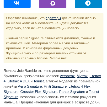
Обратите внимание, что
адаптеры
для фиксации люльки
на шасси коляски в комплекте не идут и докупаются
отдельно, если их нет в комплектации коляски.
Люльки серии Signature отличаются дизайном, тканью и
комплектацией. Материал более мягкий и тактильно
приятнее. В комплекте фирменный дождевик.
Функционально и по размерам никаких отличий от
обычных спальных блоков Ramble нет.
Люлька Joie Ramble отлично дополняет функционал
британских прогулочных колясок
Versatrax
,
Mytrax
,
Litetrax
4
,
Litetrax 4 DLX
и
Tourist
, а также моделей из премиальной
линейки
Aeria Signature
,
Finiti Signature
,
Litetrax 4 Flex
Signature
,
Crosster Flex Signature
,
Parcel Signature
и
Tourist
Signature
, позволяя использовать их с самого рождения
малыша. Предназначенная для детишек в возрасте до 6-8