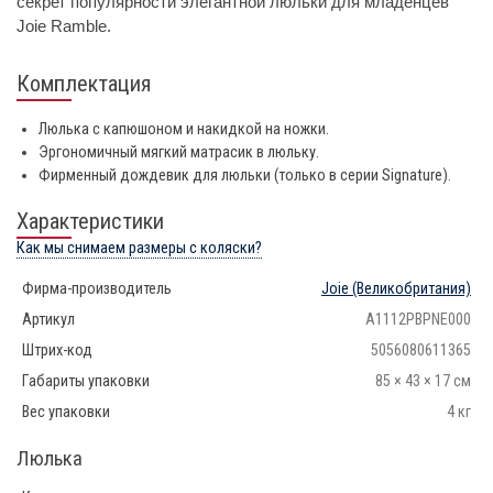
секрет популярности элегантной люльки для младенцев
Joie Ramble.
Комплектация
Люлька с капюшоном и накидкой на ножки.
Эргономичный мягкий матрасик в люльку.
Фирменный дождевик для люльки (только в серии Signature).
Характеристики
Как мы снимаем размеры с коляски?
Фирма-производитель
Joie
(Великобритания)
Артикул
A1112PBPNE000
Штрих-код
5056080611365
Габариты упаковки
85 × 43 × 17 см
Вес упаковки
4 кг
Люлька