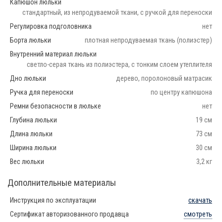
Капюшон люльки
стандартный, из непродуваемой ткани, с ручкой для переноски
Регулировка подголовника
нет
Борта люльки
плотная непродуваемая ткань (полиэстер)
Внутренний материал люльки
светло-серая ткань из полиэстера, с тонким слоем утеплителя
Дно люльки
дерево, поролоновый матрасик
Ручка для переноски
по центру капюшона
Ремни безопасности в люльке
нет
Глубина люльки
19 см
Длина люльки
73 см
Ширина люльки
30 см
Вес люльки
3,2 кг
Дополнительные материалы
Инструкция по эксплуатации
скачать
Сертификат авторизованного продавца
смотреть