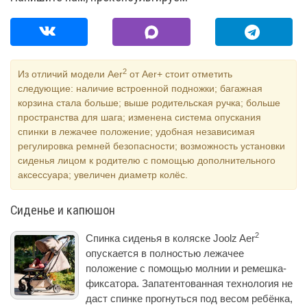
2
Из отличий модели Aer
от Aer+ стоит отметить
следующие: наличие встроенной подножки; багажная
корзина стала больше; выше родительская ручка; больше
пространства для шага; изменена система опускания
спинки в лежачее положение; удобная независимая
регулировка ремней безопасности; возможность установки
сиденья лицом к родителю с помощью дополнительного
аксессуара; увеличен диаметр колёс.
Сиденье и капюшон
2
Спинка сиденья в коляске Joolz Aer
опускается в полностью лежачее
положение с помощью молнии и ремешка-
фиксатора. Запатентованная технология не
даст спинке прогнуться под весом ребёнка,