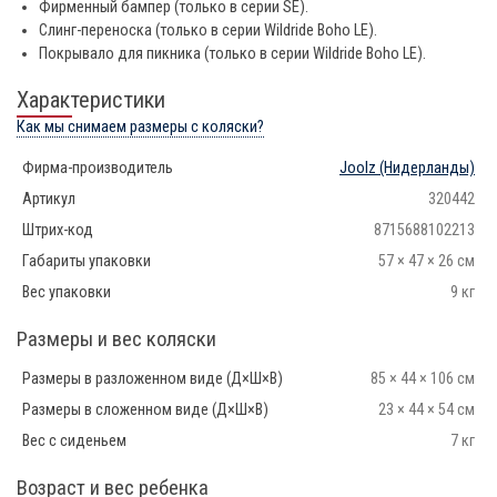
Фирменный бампер (только в серии SE).
Слинг-переноска (только в серии Wildride Boho LE).
Покрывало для пикника (только в серии Wildride Boho LE).
Характеристики
Как мы снимаем размеры с коляски?
Фирма-производитель
Joolz
(Нидерланды)
Артикул
320442
Штрих-код
8715688102213
Габариты упаковки
57 × 47 × 26 см
Вес упаковки
9 кг
Размеры и вес коляски
Размеры в разложенном виде (Д×Ш×В)
85 × 44 × 106 см
Размеры в сложенном виде (Д×Ш×В)
23 × 44 × 54 см
Вес с сиденьем
7 кг
Возраст и вес ребенка