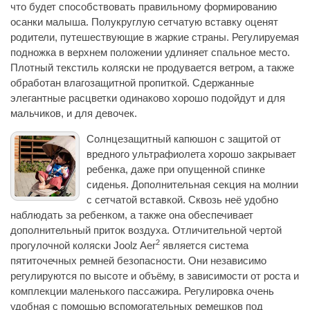
что будет способствовать правильному формированию
осанки малыша. Полукруглую сетчатую вставку оценят
родители, путешествующие в жаркие страны. Регулируемая
подножка в верхнем положении удлиняет спальное место.
Плотный текстиль коляски не продувается ветром, а также
обработан влагозащитной пропиткой. Сдержанные
элегантные расцветки одинаково хорошо подойдут и для
мальчиков, и для девочек.
Солнцезащитный капюшон с защитой от
вредного ультрафиолета хорошо закрывает
ребенка, даже при опущенной спинке
сиденья. Дополнительная секция на молнии
с сетчатой вставкой. Сквозь неё удобно
наблюдать за ребенком, а также она обеспечивает
дополнительный приток воздуха. Отличительной чертой
2
прогулочной коляски Joolz Aer
является система
пятиточечных ремней безопасности. Они независимо
регулируются по высоте и объёму, в зависимости от роста и
комплекции маленького пассажира. Регулировка очень
удобная с помощью вспомогательных ремешков под