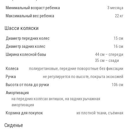
Минимальный возраст ребенка
3 месяца
Максимальный вес ребенка
22 кг
Шасси коляски
Диаметр передних колес
15 см
Диаметр задних колес
16 см
Ширина колесной базы
44 см – спереди
35 см – сзади
Колеса
полиуретановые, передние поворотные без фиксации
Ручка
не регулируется по высоте, покрыта экокожей
Высота от пола до ручки
106 см
Амортизация
на передних колёсах антишок, на задних рычажная
амортизация
Корзина для покупок
из плотной ткани, съёмная
Сиденье