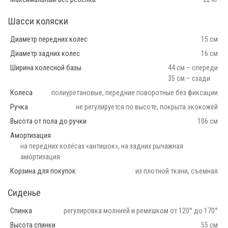
Шасси коляски
Диаметр передних колес
15 см
Диаметр задних колес
16 см
Ширина колесной базы
44 см – спереди
35 см – сзади
Колеса
полиуретановые, передние поворотные без фиксации
Ручка
не регулируется по высоте, покрыта экокожей
Высота от пола до ручки
106 см
Амортизация
на передних колёсах «антишок», на задних рычажная
амортизация
Корзина для покупок
из плотной ткани, съемная
Сиденье
Спинка
регулировка молнией и ремешком от 120° до 170°
Высота спинки
55 см