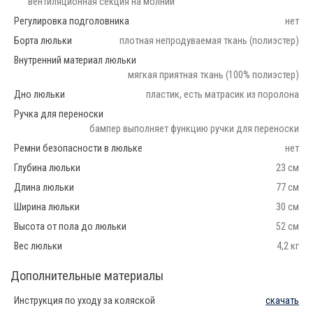
вентиляционная секция на молнии
Регулировка подголовника
нет
Борта люльки
плотная непродуваемая ткань (полиэстер)
Внутренний материал люльки
мягкая приятная ткань (100% полиэстер)
Дно люльки
пластик, есть матрасик из поролона
Ручка для переноски
бампер выполняет функцию ручки для переноски
Ремни безопасности в люльке
нет
Глубина люльки
23 см
Длина люльки
77 см
Ширина люльки
30 см
Высота от пола до люльки
52 см
Вес люльки
4,2 кг
Дополнительные материалы
Инструкция по уходу за коляской
скачать