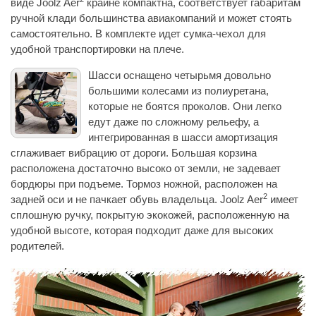
виде Joolz Aer
крайне компактна, соответствует габаритам
ручной клади большинства авиакомпаний и может стоять
самостоятельно. В комплекте идет сумка-чехол для
удобной транспортировки на плече.
Шасси оснащено четырьмя довольно
большими колесами из полиуретана,
которые не боятся проколов. Они легко
едут даже по сложному рельефу, а
интегрированная в шасси амортизация
сглаживает вибрацию от дороги. Большая корзина
расположена достаточно высоко от земли, не задевает
бордюры при подъеме. Тормоз ножной, расположен на
2
задней оси и не пачкает обувь владельца. Joolz Aer
имеет
сплошную ручку, покрытую экокожей, расположенную на
удобной высоте, которая подходит даже для высоких
родителей.