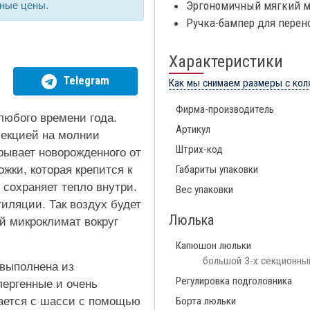
Эргономичный мягкий м
тные цены.
Ручка-бампер для перен
Характеристики
Telegram
Как мы снимаем размеры с кол
Фирма-производитель
любого времени года.
Артикул
екцией на молнии
Штрих-код
рывает новорожденного от
ожки, которая крепится к
Габариты упаковки
сохраняет тепло внутри.
Вес упаковки
иляции. Так воздух будет
Люлька
й микроклимат вокруг
Капюшон люльки
большой 3-х секционный
выполнена из
Регулировка подголовника
лергенные и очень
мается с шасси с помощью
Борта люльки