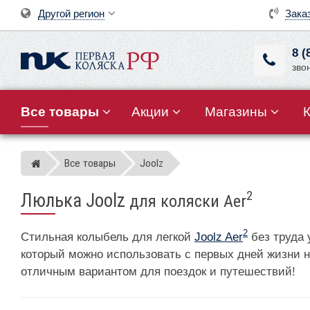
Другой регион
Зака
8 (
зво
Все товары
Акции
Магазины
Все товары
Joolz
Магазин детских колясок
2
Люлька Joolz
для коляски Aer
2
Стильная колыбель для легкой
Joolz Aer
без труда 
который можно использовать с первых дней жизни н
отличным вариантом для поездок и путешествий!