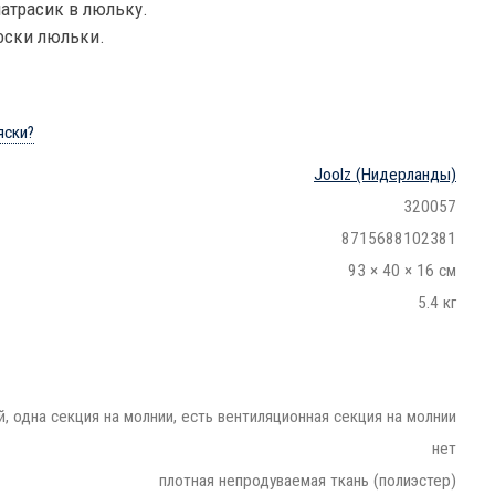
атрасик в люльку.
оски люльки.
яски?
Joolz
(Нидерланды)
320057
8715688102381
93 × 40 × 16 см
5.4 кг
, одна секция на молнии, есть вентиляционная секция на молнии
нет
плотная непродуваемая ткань (полиэстер)