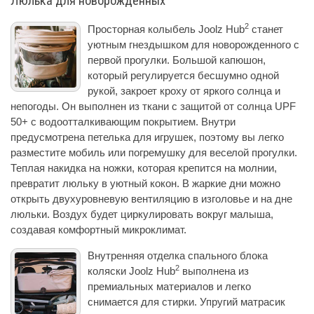
Люлька для новорожденных
2
Просторная колыбель Joolz Hub
станет
уютным гнездышком для новорожденного с
первой прогулки. Большой капюшон,
который регулируется бесшумно одной
рукой, закроет кроху от яркого солнца и
непогоды. Он выполнен из ткани с защитой от солнца UPF
50+ с водоотталкивающим покрытием. Внутри
предусмотрена петелька для игрушек, поэтому вы легко
разместите мобиль или погремушку для веселой прогулки.
Теплая накидка на ножки, которая крепится на молнии,
превратит люльку в уютный кокон. В жаркие дни можно
открыть двухуровневую вентиляцию в изголовье и на дне
люльки. Воздух будет циркулировать вокруг малыша,
создавая комфортный микроклимат.
Внутренняя отделка спального блока
2
коляски Joolz Hub
выполнена из
премиальных материалов и легко
снимается для стирки. Упругий матрасик