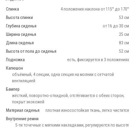
Спинка
4 положения наклона от 115° до 170°
Высота спинки
53 см
Глубина сиденья
от 16 до 30 см
Ширина сиденья
25 см
Длина сиденья
83 см
Высота от пола до сиденья
52 см
Подножка
есть, фиксируется в 3 положениях
Капюшон
объёмный, 4 секции, одна секция на молнии с сетчатой
вентиляцией
Бампер
жёсткий, поворотно-откидной, отстёгивается с обеих сторон,
покрыт экокожей
Материал сиденья
плотная износостойкая ткань, легко чистится
Внутренние ремни
5-ти точечные с мягкими накладками, регулируются по высоте