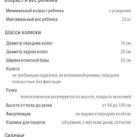
Возраст и вес ребенка
Минимальный возраст ребенка
с рождения
Максимальный вес ребенка
22 кг
Шасси коляски
Диаметр передних колес
16 см
Диаметр задних колес
20 см
Ширина колесной базы
53 см
Колеса
не требующие подкачки, из вспененной резины, передние
поворотные без фиксации
Ручка
телескопически регулируется по высоте, покрыта экокожей
Высота от пола до ручки
от 94 до 109 см
Амортизация
на задних и передних колёсах
Корзина для покупок
объёмная, с жёстким дном, сетчатая
Сиденье