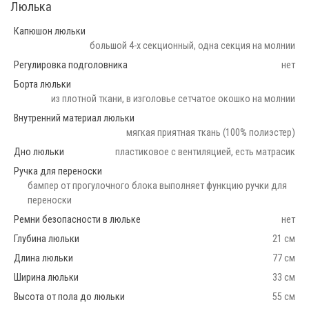
Люлька
Капюшон люльки
большой 4-х секционный, одна секция на молнии
Регулировка подголовника
нет
Борта люльки
из плотной ткани, в изголовье сетчатое окошко на молнии
Внутренний материал люльки
мягкая приятная ткань (100% полиэстер)
Дно люльки
пластиковое с вентиляцией, есть матрасик
Ручка для переноски
бампер от прогулочного блока выполняет функцию ручки для
переноски
Ремни безопасности в люльке
нет
Глубина люльки
21 см
Длина люльки
77 см
Ширина люльки
33 см
Высота от пола до люльки
55 см