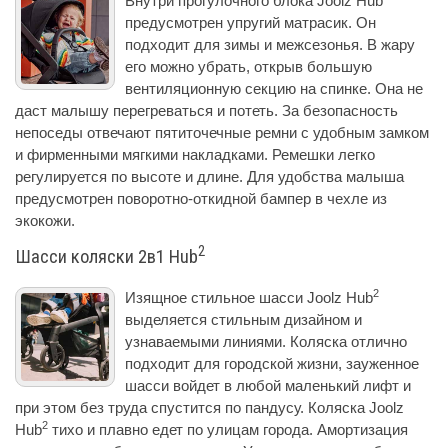
Внутри прогулочного блока Joolz Hub
предусмотрен упругий матрасик. Он
подходит для зимы и межсезонья. В жару
его можно убрать, открыв большую
вентиляционную секцию на спинке. Она не
даст малышу перегреваться и потеть. За безопасность
непоседы отвечают пятиточечные ремни с удобным замком
и фирменными мягкими накладками. Ремешки легко
регулируется по высоте и длине. Для удобства малыша
предусмотрен поворотно-откидной бампер в чехле из
экокожи.
2
Шасси коляски 2в1 Hub
2
Изящное стильное шасси Joolz Hub
выделяется стильным дизайном и
узнаваемыми линиями. Коляска отлично
подходит для городской жизни, зауженное
шасси войдет в любой маленький лифт и
при этом без труда спустится по пандусу. Коляска Joolz
2
Hub
тихо и плавно едет по улицам города. Амортизация