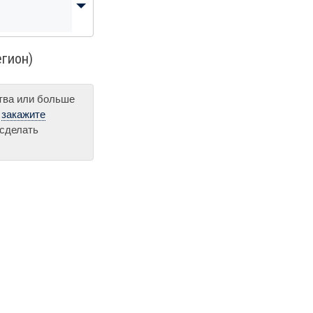
егион)
ства или больше
и
закажите
 сделать