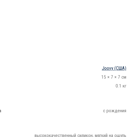
.
Joovy
(США)
15 × 7 × 7 см
0.1 кг
а
с рождения
высококачественный силикон, мягкий на ощупь