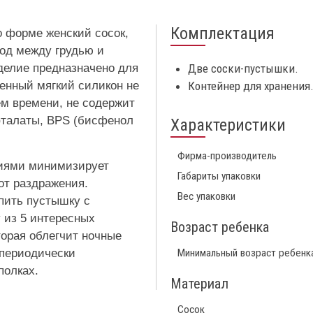
Комплектация
о форме женский сосок,
ход между грудью и
делие предназначено для
Две соски-пустышки.
енный мягкий силикон не
Контейнер для хранения
ем времени, не содержит
 фталаты, BPS (бисфенол
Характеристики
Фирма-производитель
тиями минимизирует
Габариты упаковки
от раздражения.
Вес упаковки
пить пустышку с
 из 5 интересных
Возраст ребенка
торая облегчит ночные
 периодически
Минимальный возраст ребенк
полках.
Материал
Сосок