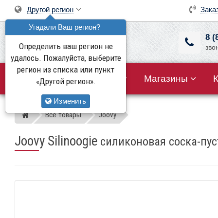
Другой регион
Зака
Угадали Ваш регион?
8 (
Определить ваш регион не
зво
удалось. Пожалуйста, выберите
регион из списка или пункт
Все товары
Акции
Магазины
«Другой регион».
Изменить
Все товары
Joovy
Магазин детских колясок
Joovy Silinoogie
силиконовая соска-пу