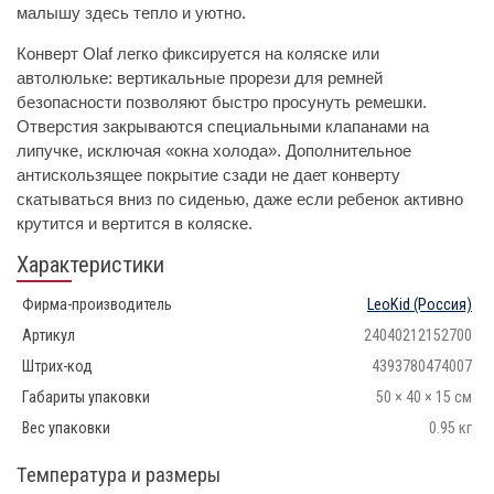
малышу здесь тепло и уютно.
Конверт Olaf легко фиксируется на коляске или
автолюльке: вертикальные прорези для ремней
безопасности позволяют быстро просунуть ремешки.
Отверстия закрываются специальными клапанами на
липучке, исключая «окна холода». Дополнительное
антискользящее покрытие сзади не дает конверту
скатываться вниз по сиденью, даже если ребенок активно
крутится и вертится в коляске.
Характеристики
Фирма-производитель
LeoKid
(Россия)
Артикул
24040212152700
Штрих-код
4393780474007
Габариты упаковки
50 × 40 × 15 см
Вес упаковки
0.95 кг
Температура и размеры