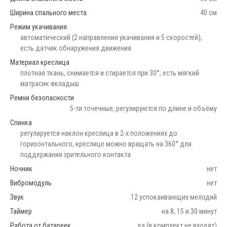
Ширина спального места
40 см
Режим укачивания
автоматический (2 направления укачивания и 5 скоростей),
есть датчик обнаружения движения
Материал креслица
плотная ткань, снимается и стирается при 30°, есть мягкий
матрасик-вкладыш
Ремни безопасности
5-ти точечные, регулируются по длине и объёму
Спинка
регулируется наклон креслица в 2-х положениях до
горизонтального, креслице можно вращать на 360° для
поддержания зрительного контакта
Ночник
нет
Вибромодуль
нет
Звук
12 успокаивающих мелодий
Таймер
на 8, 15 и 30 минут
Работа от батареек
да (в комплект не входят)