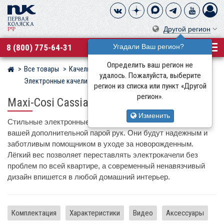
Другой регион
8 (800) 775-64-31
Угадали Ваш регион?
Определить ваш регион не
Все товары
Качели, шезлонги, коконы
Магазин детских колясок
удалось. Пожалуйста, выберите
Электронные качели
Maxi-Cosi
регион из списка или пункт «Другой
регион».
Maxi-Cosi Cassia Swing
Изменить
Стильные электронные качели Maxi-Cosi Cassia станут
вашей дополнительной парой рук. Они будут надежным и
заботливым помощником в уходе за новорожденным.
Лёгкий вес позволяет переставлять электрокачели без
проблем по всей квартире, а современный ненавязчивый
дизайн впишется в любой домашний интерьер.
Комплектация
Характеристики
Видео
Аксессуары