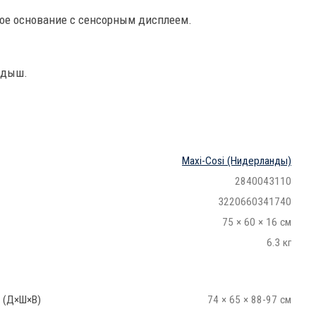
ое основание с сенсорным дисплеем.
адыш.
Maxi-Cosi
(Нидерланды)
2840043110
3220660341740
75 × 60 × 16 см
6.3 кг
 (Д×Ш×В)
74 × 65 × 88-97 см