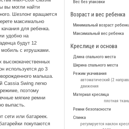
Вес без упаковки
бы вы могли найти
Возраст и вес ребенка
ного. Шезлонг вращается
берете максимально
Минимальный возраст ребенк
качания для ребенка.
Максимальный вес ребенка
ии удобно на
аденца будут 12
Креслице и основа
 мобиль с игрушками.
Длина спального места
х высококачественных
Ширина спального места
н используется до 3
Режим укачивания
новорожденного малыша.
автоматический (2 направ
 Cassia Swing легко
движения
 режиме, поэтому
Материал креслица
чечные мягкие ремни
плотная ткан
о выпасть.
Ремни безопасности
т сети или батареек.
Спинка
 батарейки покупаются
регулируется наклон крес