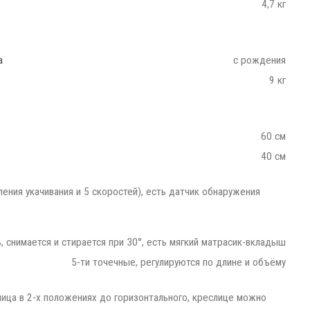
4,7 кг
а
с рождения
9 кг
60 см
40 см
ления укачивания и 5 скоростей), есть датчик обнаружения
ь, снимается и стирается при 30°, есть мягкий матрасик-вкладыш
5-ти точечные, регулируются по длине и объёму
лица в 2-х положениях до горизонтального, креслице можно