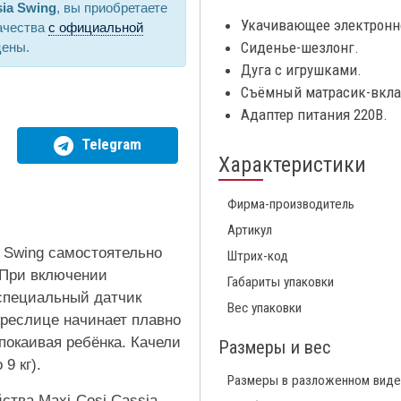
sia Swing
, вы приобретаете
Укачивающее электронн
ачества
с официальной
Сиденье-шезлонг.
цены.
Дуга с игрушками.
Съёмный матрасик-вкл
Адаптер питания 220В.
Telegram
Характеристики
Фирма-производитель
Артикул
a Swing самостоятельно
Штрих-код
. При включении
Габариты упаковки
специальный датчик
Вес упаковки
реслице начинает плавно
спокаивая ребёнка. Качели
Размеры и вес
9 кг).
Размеры в разложенном виде
ства Maxi-Cosi Cassia