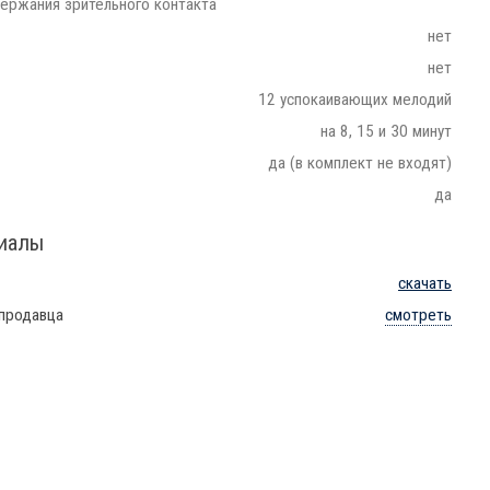
держания зрительного контакта
нет
нет
12 успокаивающих мелодий
на 8, 15 и 30 минут
да (в комплект не входят)
да
риалы
скачать
 продавца
смотреть