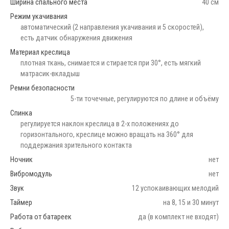
Ширина спального места
40 см
Режим укачивания
автоматический (2 направления укачивания и 5 скоростей),
есть датчик обнаружения движения
Материал креслица
плотная ткань, снимается и стирается при 30°, есть мягкий
матрасик-вкладыш
Ремни безопасности
5-ти точечные, регулируются по длине и объёму
Спинка
регулируется наклон креслица в 2-х положениях до
горизонтального, креслице можно вращать на 360° для
поддержания зрительного контакта
Ночник
нет
Вибромодуль
нет
Звук
12 успокаивающих мелодий
Таймер
на 8, 15 и 30 минут
Работа от батареек
да (в комплект не входят)