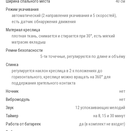
Ширина спального места
40 см
Режим укачивания
автоматический (2 направления укачивания и 5 скоростей),
есть датчик обнаружения движения
Материал креслица
плотная ткань, снимается и стирается при 30°, есть мягкий
матрасик-вкладыш
Ремни безопасности
5-ти точечные, регулируются по длине и объёму
Спинка
регулируется наклон креслица в 2-х положениях до
горизонтального, креслице можно вращать на 360° для
поддержания зрительного контакта
Ночник
нет
Вибромодуль
нет
Звук
12 успокаивающих мелодий
Таймер
на 8, 15 и 30 минут
Работа от батареек
да (в комплект не входят)