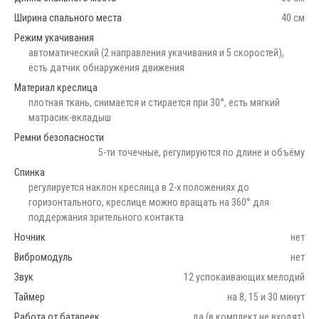
Ширина спального места
40 см
Режим укачивания
автоматический (2 направления укачивания и 5 скоростей),
есть датчик обнаружения движения
Материал креслица
плотная ткань, снимается и стирается при 30°, есть мягкий
матрасик-вкладыш
Ремни безопасности
5-ти точечные, регулируются по длине и объёму
Спинка
регулируется наклон креслица в 2-х положениях до
горизонтального, креслице можно вращать на 360° для
поддержания зрительного контакта
Ночник
нет
Вибромодуль
нет
Звук
12 успокаивающих мелодий
Таймер
на 8, 15 и 30 минут
Работа от батареек
да (в комплект не входят)