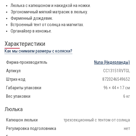
Люлька с капюшоном и накидкой на ножки.
Эргономичный мягкий матрасик в люльку.
Фирменный дождевик.
Встроенный тент от солнца на магнитах.
Органайзер в изножье.
Характеристики
Как мы снимаем размеры с коляски?
Фирма-производитель
Nuna
(Нидерланды)
Артикул
CC13151RVTGL
Штрих-код
8720246549652
Габариты упаковки
96 × 44 × 17 см
Вес упаковки
6 кг
Люлька
Капюшон люльки
трехсекционный с тентом от солнца
Регулировка подголовника
нет