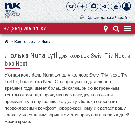
Краснодарский край
+7 (861) 205-11-87
Все товары
Nuna
Магазин детских колясок
Люлька Nuna Lytl
для колясок Swiv, Triv Next и
Ixxa Next
Уютная колыбель Nuna Lytl для колясок Swiv, Triv Next, Trvl,
Trvl Lx, Ixxa и Ixxa Next. Она продумана для любого
времени года, имеет большой капюшон со встроенным
тентом от солнца, продуманную накидку на ножки и
премиальную внутреннюю отделку. Люлька обеспечит
первоклассный комфорт новорожденному и сделает вашу
коляску идеальным вариантом для прогулок с первых дней
жизни крохи.