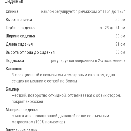
Сиденье
Спинка
наклон регулируется рычажком от 115° до 175°
Высота спинки
50 см
Глубина сиденья
от 23 до 41 см
Ширина сиденья
30 см
Длина сиденья
91 см
Высота от пола до сиденья
53 см
Подножка
регулируется вверх/вниз в 2-х положениях
Капюшон
3-х секционный с козырьком и смотровым окошком, одна
секция на молнии с сеткой по бокам
Бампер
жёсткий, поворотно-откидной, отстегивается с обеих сторон,
покрыт экокожей
Материал сиденья
спинка из инновационной дышащей сетки со съёмным
матрасиком (100% полиэстер)
Внутренние ремни