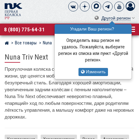
Другой регион
8 (800) 775-64-31
Угадали Ваш регион?
Определить ваш регион не
Все товары
Nuna
Магазин детских колясок
удалось. Пожалуйста, выберите
регион из списка или пункт «Другой
Nuna Triv Next
регион».
Прогулочная коляска созданная для динамичной городской
Изменить
жизни, где ценятся мобильность, компактность и
безупречный стиль. Благодаря хорошей амортизации,
увеличенным задним колёсам с пенным наполнителем –
Nuna Triv Next обеспечивает невероятно плавный,
«парящий» ход по любым поверхностям, даря родителям
лёгкость управления, а малышу комфорт даже на неровных
дорожках.