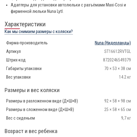
Адаптеры для установки автолюльки с разъёмами Maxi-Cosi и
фирменной люльки Nuna Lytl.
Характеристики
Как мы снимаем размеры с коляски?
Фирма-производитель
Nuna
(Нидерланды)
Артикул
ST16612RVTGL
Штрих-код
8720246549379
Габариты упаковки
70 × 53 × 38 см
Вес упаковки
14.2 кг
Размеры и вес коляски
Размеры в разложенном виде (Д×Ш×В)
92 × 58 × 98 см
Размеры в сложенном виде (Д×Ш×В)
25 × 58 × 65 см
Вес с сиденьем
9,7 кг
Возраст и вес ребенка