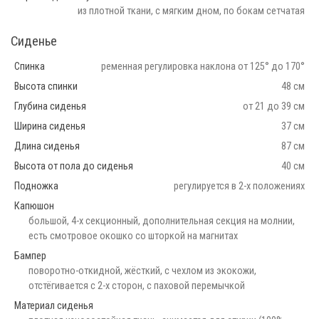
из плотной ткани, с мягким дном, по бокам сетчатая
Сиденье
Спинка
ременная регулировка наклона от 125° до 170°
Высота спинки
48 см
Глубина сиденья
от 21 до 39 см
Ширина сиденья
37 см
Длина сиденья
87 см
Высота от пола до сиденья
40 см
Подножка
регулируется в 2-х положениях
Капюшон
большой, 4-х секционный, дополнительная секция на молнии,
есть смотровое окошко со шторкой на магнитах
Бампер
поворотно-откидной, жёсткий, с чехлом из экокожи,
отстёгивается с 2-х сторон, с паховой перемычкой
Материал сиденья