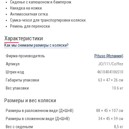
Сиденье с капюшоном и бампером.
Накидка на ножки.
Антимоскитная сетка.
Сумка-чехол для транспортировки коляски.
Ремень для переноски.
Характеристики
Как мы снимаем размеры с коляски?
Фирма-производитель
Pituso
(Испания)
Артикул
JO/111/Coffee
Штрих-код
4610404106510
Габариты упаковки
63 × 47 × 26 см
Вес упаковки
10.6 кг
Размеры и вес коляски
Размеры в разложенном виде (Д×Ш×В)
88 × 45 × 107 см
Размеры в сложенном виде (Д×Ш×В)
34 × 45 × 59 см
Вес с сиденьем
8,5 кг