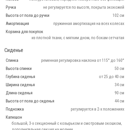
Ручка
не регулируется по высоте, покрыта экокожей
Высота от пола до ручки
102 см
Амортизация
пружинная амортизация на всех колесах
Корзина для покупок
из плотной ткани, с мягким дном, по бокам сетчатая
Сиденье
Спинка
ременная регулировка наклона от 115° до 160°
Высота спинки
50 см
Глубина сиденья
от 25 до 40 см
Ширина сиденья
34 см
Длина сиденья
90 см
Высота от пола до сиденья
44 см
Подножка
регулируется в 2-х положениях
Капюшон
большой, 3-х секционный с козырьком и смотровым окошком,
дополнительная секция на молнии