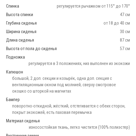
Спинка
регулируется рычажком от 115° до 170°
Высота спинки
47 см
Глубина сиденья
от 18 до 40 см
Ширина сиденья
30 см
Длина сиденья
87 см
Высота от пола до сиденья
57 см
Подножка
регулируется в 3 положениях, низ выполнен из экокожи
Капюшон
большой, 2 доп. секции и козырёк, одна доп. секция с
вентиляционным окном под молнией, сверху смотровое
окошко со шторкой на магнитах
Бампер
поворотно-откидной, жёсткий, отстегивается с обеих сторон,
покрыт экокожей, есть паховая перемычка
Материал сиденья
износостойкая ткань, легко чистится (100% полиэстер)
Внутренние ремни