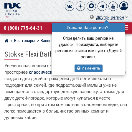
Другой регион
8 (800) 775-64-31
Угадали Ваш регион?
Определить ваш регион не
Все товары
Ванночки, горки для купания
Stokke
Магазин детских колясок
удалось. Пожалуйста, выберите
регион из списка или пункт «Другой
Stokke Flexi Bath X-Large
регион».
Увеличенная версия складной ванночки, которая на 25%
Изменить
просторнее
классической модели
. Stokke Flexi Bath X-Large
создана для детей от рождения до 6 лет и идеально
подходит для семей, где подрастающий малыш уже не
помещается в стандартную детскую ванночку, а также для
двух детей-погодок, которые могут купаться вместе.
Просторная, но при этом компактная в сложенном виде, она
легко помещается в большинство ванных комнат и
душевых кабин.