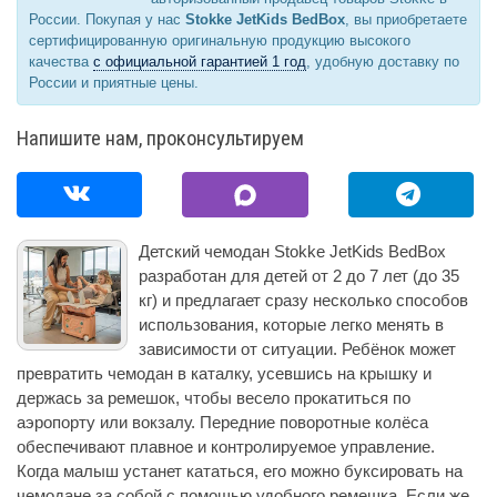
России. Покупая у нас
Stokke JetKids BedBox
, вы приобретаете
сертифицированную оригинальную продукцию высокого
качества
с официальной гарантией 1 год
, удобную доставку по
России и приятные цены.
Напишите нам, проконсультируем
Детский чемодан Stokke JetKids BedBox
разработан для детей от 2 до 7 лет (до 35
кг) и предлагает сразу несколько способов
использования, которые легко менять в
зависимости от ситуации. Ребёнок может
превратить чемодан в каталку, усевшись на крышку и
держась за ремешок, чтобы весело прокатиться по
аэропорту или вокзалу. Передние поворотные колёса
обеспечивают плавное и контролируемое управление.
Когда малыш устанет кататься, его можно буксировать на
чемодане за собой с помощью удобного ремешка. Если же