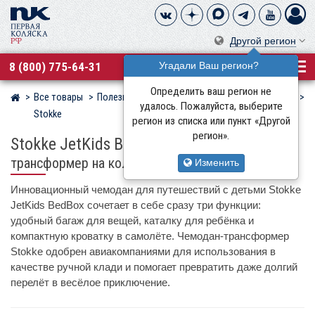
Другой регион
8 (800) 775-64-31
Угадали Ваш регион?
Определить ваш регион не
Все товары
Полезные аксессуары
Сумки и органайзеры
Магазин детских колясок
удалось. Пожалуйста, выберите
Stokke
регион из списка или пункт «Другой
регион».
Stokke JetKids BedBox
детский чемодан-
трансформер на колёсах
Изменить
Инновационный чемодан для путешествий с детьми Stokke
JetKids BedBox сочетает в себе сразу три функции:
удобный багаж для вещей, каталку для ребёнка и
компактную кроватку в самолёте. Чемодан-трансформер
Stokke одобрен авиакомпаниями для использования в
качестве ручной клади и помогает превратить даже долгий
перелёт в весёлое приключение.