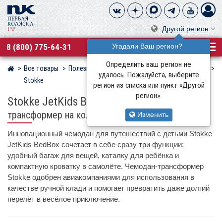
Другой регион
8 (800) 775-64-31
Угадали Ваш регион?
Определить ваш регион не
Все товары
Полезные аксессуары
Сумки и органайзеры
Магазин детских колясок
удалось. Пожалуйста, выберите
Stokke
регион из списка или пункт «Другой
регион».
Stokke JetKids BedBox
детский чемодан-
трансформер на колёсах
Изменить
Инновационный чемодан для путешествий с детьми Stokke
JetKids BedBox сочетает в себе сразу три функции:
удобный багаж для вещей, каталку для ребёнка и
компактную кроватку в самолёте. Чемодан-трансформер
Stokke одобрен авиакомпаниями для использования в
качестве ручной клади и помогает превратить даже долгий
перелёт в весёлое приключение.