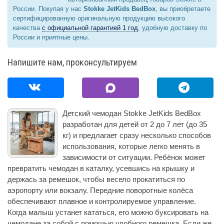
России. Покупая у нас
Stokke JetKids BedBox
, вы приобретаете
сертифицированную оригинальную продукцию высокого
качества
с официальной гарантией 1 год
, удобную доставку по
России и приятные цены.
Напишите нам, проконсультируем
Детский чемодан Stokke JetKids BedBox
разработан для детей от 2 до 7 лет (до 35
кг) и предлагает сразу несколько способов
использования, которые легко менять в
зависимости от ситуации. Ребёнок может
превратить чемодан в каталку, усевшись на крышку и
держась за ремешок, чтобы весело прокатиться по
аэропорту или вокзалу. Передние поворотные колёса
обеспечивают плавное и контролируемое управление.
Когда малыш устанет кататься, его можно буксировать на
чемодане за собой с помощью удобного ремешка. Если же