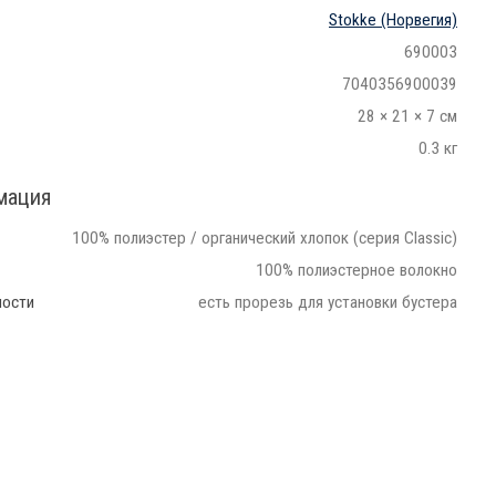
Stokke
(Норвегия)
690003
7040356900039
28 × 21 × 7 см
0.3 кг
мация
100% полиэстер / органический хлопок (серия Classic)
100% полиэстерное волокно
ности
есть прорезь для установки бустера