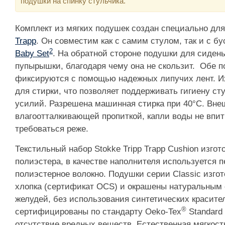
подушки на спинку стульчика.
Комплект из мягких подушек создан специально для
Trapp
. Он совместим как с самим стулом, так и с 
2
Baby Set
. На обратной стороне подушки для сиден
пупырышки, благодаря чему она не скользит. Обе 
фиксируются с помощью надежных липучих лент. Их 
для стирки, что позволяет поддерживать гигиену ст
усилий. Разрешена машинная стирка при 40°C. Вне
влагоотталкивающей пропиткой, капли воды не впит
требоваться реже.
Текстильный набор Stokke Tripp Trapp Cushion изго
полиэстера, в качестве наполнителя используется 
полиэстерное волокно. Подушки серии Classic изгот
хлопка (сертификат OCS) и окрашены натуральным 
желудей, без использования синтетических красите
®
сертифицированы по стандарту Oeko-Tex
Standard
отсутствие вредных веществ. Естественная мягкост