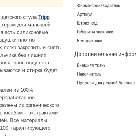
Фирма-производитель
Артикул
 детского стула
Tripp
Штрих-код
бустером для малышей
Габариты упаковки
ья есть силиконовые
подушки плотно
Вес упаковки
легко закрепить и снять
Дополнительная инфор
ульчика без лишних
шняя ткань подушек с
Внешняя ткань
ываются и стирка будет
Наполнитель
Прорези для ремней безопас
товлен из 100%
переработанное
овлены из органического
способом – экстрактами
лей. Все материалы
 100, гарантирующего
ь и