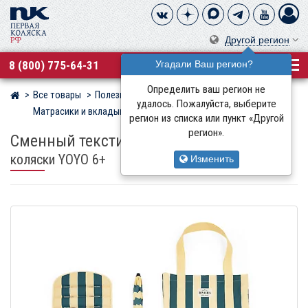
Другой регион
8 (800) 775-64-31
Угадали Ваш регион?
Определить ваш регион не
Все товары
Полезные аксессуары
Магазин детских колясок
удалось. Пожалуйста, выберите
Матрасики и вкладыши
Stokke
регион из списка или пункт «Другой
регион».
Сменный текстиль Stokke
для прогулочной
коляски YOYO 6+
Изменить