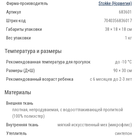
Фирма-производитель
Stokke
(Норвегия)
Артикул
683601
Штрих-код
7040356836017
Габариты упаковки
38 × 18 × 18 см
Вес упаковки
1 кг
Температура и размеры
Рекомендованная температура для прогулок
до -10 °С
Размеры (Д×Ш)
90 × 30 см
Рекомендованный возраст ребенка
с 6 месяцев до 2-3 лет
Материалы
Внешняя ткань
плотная, непродуваемая, с водооттлакивающей пропиткой
(100% полиэстер)
Внутренняя ткань
мягкий искусственный мех (микрофлис)
Утеплитель
синтепон