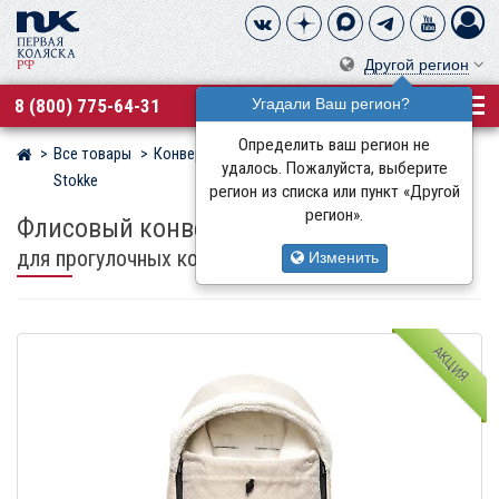
Другой регион
8 (800) 775-64-31
Угадали Ваш регион?
Определить ваш регион не
Все товары
Конверты, муфты
Флисовые конверты
Магазин детских колясок
удалось. Пожалуйста, выберите
Stokke
регион из списка или пункт «Другой
регион».
Флисовый конверт Stokke
универсальный
для прогулочных колясок
Изменить
АКЦИЯ