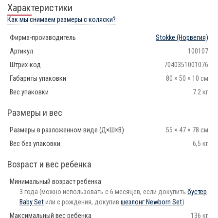
Характеристики
Как мы снимаем размеры с коляски?
Фирма-производитель
Stokke
(Норвегия)
Артикул
100107
Штрих-код
7040351001076
Габариты упаковки
80 × 50 × 10 см
Вес упаковки
7.2 кг
Размеры и вес
Размеры в разложенном виде (Д×Ш×В)
55 × 47 × 78 см
Вес без упаковки
6,5 кг
Возраст и вес ребенка
Минимальный возраст ребенка
3 года (можно использовать с 6 месяцев, если докупить
бустер
Baby Set
или с рождения, докупив
шезлонг Newborn Set
)
Максимальный вес ребенка
136 кг