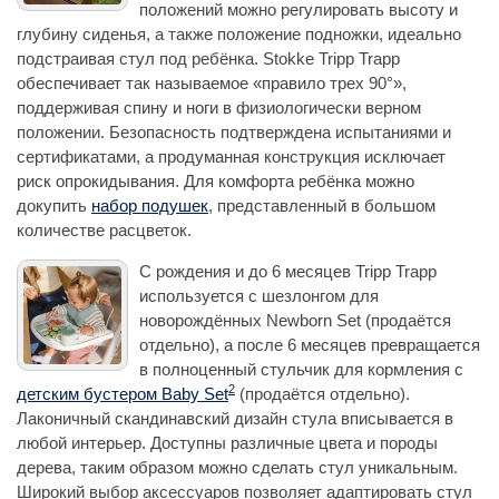
положений можно регулировать высоту и
глубину сиденья, а также положение подножки, идеально
подстраивая стул под ребёнка. Stokke Tripp Trapp
обеспечивает так называемое «правило трех 90°»,
поддерживая спину и ноги в физиологически верном
положении. Безопасность подтверждена испытаниями и
сертификатами, а продуманная конструкция исключает
риск опрокидывания. Для комфорта ребёнка можно
докупить
набор подушек
, представленный в большом
количестве расцветок.
С рождения и до 6 месяцев Tripp Trapp
используется с шезлонгом для
новорождённых Newborn Set (продаётся
отдельно), а после 6 месяцев превращается
в полноценный стульчик для кормления с
2
детским бустером Baby Set
(продаётся отдельно).
Лаконичный скандинавский дизайн стула вписывается в
любой интерьер. Доступны различные цвета и породы
дерева, таким образом можно сделать стул уникальным.
Широкий выбор аксессуаров позволяет адаптировать стул