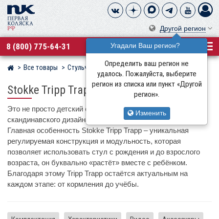
Другой регион
8 (800) 775-64-31
Угадали Ваш регион?
Определить ваш регион не
Все товары
Стульчики для кормления
Stokke
Магазин детских колясок
удалось. Пожалуйста, выберите
регион из списка или пункт «Другой
Stokke Tripp Trapp
регион».
Это не просто детский стул, а культовый предмет
Изменить
скандинавского дизайна, созданный более 50 лет назад.
Главная особенность Stokke Tripp Trapp – уникальная
регулируемая конструкция и модульность, которая
позволяет использовать стул с рождения и до взрослого
возраста, он буквально «растёт» вместе с ребёнком.
Благодаря этому Tripp Trapp остаётся актуальным на
каждом этапе: от кормления до учёбы.