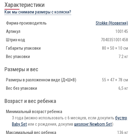
Характеристики
Как мы снимаем размеры с коляски?
Фирма-производитель
Stokke
(Норвегия)
Артикул
100145
Штрих-код
7040351001458
Габариты упаковки
80 × 50 × 10 см
Вес упаковки
7.2 кг
Размеры и вес
Размеры в разложенном виде (Д×Ш×В)
55 × 47 × 78 см
Вес без упаковки
6,5 кг
Возраст и вес ребенка
Минимальный возраст ребенка
3 года (можно использовать с 6 месяцев, если докупить
бустер
Baby Set
или с рождения, докупив
шезлонг Newborn Set
)
Максимальный вес ребенка
136 кг