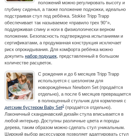
положений можно регулировать высоту и
глубину сиденья, а также положение подножки, идеально
подстраивая стул под ребёнка. Stokke Tripp Trapp
обеспечивает так называемое «правило трех 90°»,
поддерживая спину и ноги в физиологически верном
положении. Безопасность подтверждена испытаниями и
сертификатами, а продуманная конструкция исключает
риск опрокидывания. Для комфорта ребёнка можно
докупить
набор подушек
, представленный в большом
количестве расцветок.
С рождения и до 6 месяцев Tripp Trapp
используется с шезлонгом для
новорождённых Newborn Set (продаётся
отдельно), а после 6 месяцев превращается
в полноценный стульчик для кормления с
2
детским бустером Baby Set
(продаётся отдельно).
Лаконичный скандинавский дизайн стула вписывается в
любой интерьер. Доступны различные цвета и породы
дерева, таким образом можно сделать стул уникальным.
Широкий выбор аксессуаров позволяет адаптировать стул