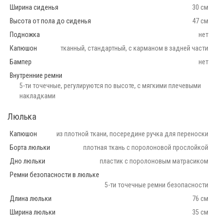
Ширина сиденья
30 см
Высота от пола до сиденья
47 см
Подножка
нет
Капюшон
тканный, стандартный, с карманом в задней части
Бампер
нет
Внутренние ремни
5-ти точечные, регулируются по высоте, с мягкими плечевыми
накладками
Люлька
Капюшон
из плотной ткани, посередине ручка для переноски
Борта люльки
плотная ткань с поролоновой прослойкой
Дно люльки
пластик с поролоновым матрасиком
Ремни безопасности в люльке
5-ти точечные ремни безопасности
Длина люльки
76 см
Ширина люльки
35 см