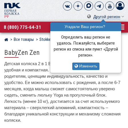
Другой регион
8 (800) 775-64-31
Угадали Ваш регион?
Определить ваш регион не
Все товары
Stokke
Магазин детских колясок
удалось. Пожалуйста, выберите
регион из списка или пункт «Другой
BabyZen Zen
регион».
Детская коляска 2 в 1 BabyZen Zen – невероятно стильная,
Изменить
удобная и компактная. Придется по душе мобильным
родителям, ценящим индивидуальность, качество и
удобство. Ее можно использовать с рождения, а после 6-7
месяцев, когда малыш сможет самостоятельно уверено
сидеть, сменить люльку Yoga на прогулочный блок.
Легкость (менее 10 кг), достигается за счет используемого
материала – сверхлегкий алюминий, компактность –
благодаря уникальной конструкции и механизму сложения
коляски.