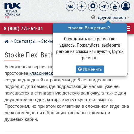
Другой регион
8 (800) 775-64-31
Угадали Ваш регион?
Определить ваш регион не
Все товары
Stokke
Магазин детских колясок
удалось. Пожалуйста, выберите
регион из списка или пункт «Другой
Stokke Flexi Bath X-Large
регион».
Увеличенная версия складной ванночки, которая на 25%
Изменить
просторнее
классической модели
. Stokke Flexi Bath X-Large
создана для детей от рождения до 6 лет и идеально
подходит для семей, где подрастающий малыш уже не
помещается в стандартную детскую ванночку, а также для
двух детей-погодок, которые могут купаться вместе.
Просторная, но при этом компактная в сложенном виде, она
легко помещается в большинство ванных комнат и
душевых кабин.