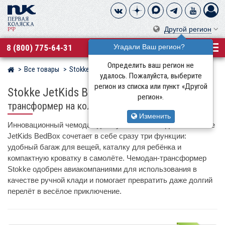
Другой регион
8 (800) 775-64-31
Угадали Ваш регион?
Определить ваш регион не
Все товары
Stokke
Магазин детских колясок
удалось. Пожалуйста, выберите
регион из списка или пункт «Другой
Stokke JetKids BedBox
детский чемодан-
регион».
трансформер на колёсах
Изменить
Инновационный чемодан для путешествий с детьми Stokke
JetKids BedBox сочетает в себе сразу три функции:
удобный багаж для вещей, каталку для ребёнка и
компактную кроватку в самолёте. Чемодан-трансформер
Stokke одобрен авиакомпаниями для использования в
качестве ручной клади и помогает превратить даже долгий
перелёт в весёлое приключение.