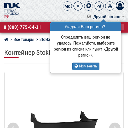
Другой регион
8 (800) 775-64-31
Угадали Ваш регион?
Определить ваш регион не
Все товары
Stokke
Магазин детских колясок
удалось. Пожалуйста, выберите
регион из списка или пункт «Другой
Контейнер Stokke
для стульчика Tripp Trapp
регион».
Изменить