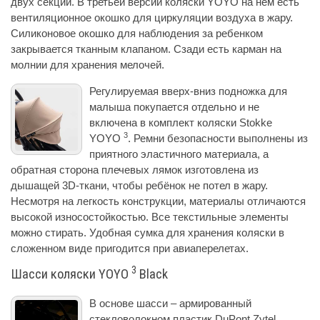
двух секций. В третьей версии коляски YOYO на нём есть
вентиляционное окошко для циркуляции воздуха в жару.
Силиконовое окошко для наблюдения за ребенком
закрывается тканным клапаном. Сзади есть карман на
молнии для хранения мелочей.
Регулируемая вверх-вниз подножка для
малыша покупается отдельно и не
включена в комплект коляски Stokke
3
YOYO
. Ремни безопасности выполнены из
приятного эластичного материала, а
обратная сторона плечевых лямок изготовлена из
дышащей 3D-ткани, чтобы ребёнок не потел в жару.
Несмотря на легкость конструкции, материалы отличаются
высокой износостойкостью. Все текстильные элементы
можно стирать. Удобная сумка для хранения коляски в
сложенном виде пригодится при авиаперелетах.
3
Шасси коляски YOYO
Black
В основе шасси – армированный
стекловолокном пластик DuPont Zytel,