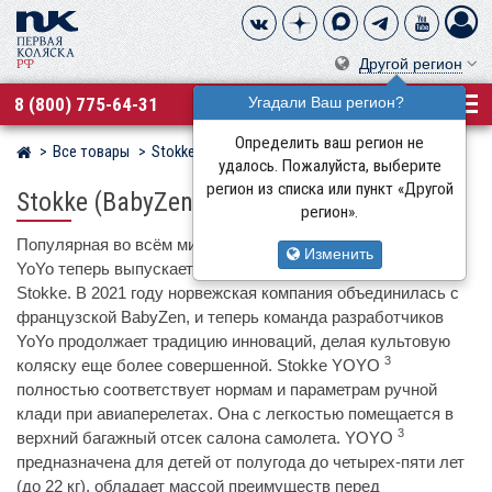
Другой регион
8 (800) 775-64-31
Угадали Ваш регион?
Определить ваш регион не
Все товары
Stokke
Магазин детских колясок
удалось. Пожалуйста, выберите
регион из списка или пункт «Другой
3
Stokke (BabyZen) YOYO
Black 6+
регион».
Популярная во всём мире прогулочная коляска BabyZen
Изменить
YoYo теперь выпускается под премиальным брендом
Stokke. В 2021 году норвежская компания объединилась с
французской BabyZen, и теперь команда разработчиков
YoYo продолжает традицию инноваций, делая культовую
3
коляску еще более совершенной. Stokke YOYO
полностью соответствует нормам и параметрам ручной
клади при авиаперелетах. Она с легкостью помещается в
3
верхний багажный отсек салона самолета. YOYO
предназначена для детей от полугода до четырех-пяти лет
(до 22 кг), обладает массой преимуществ перед