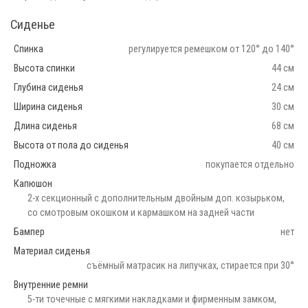
Сиденье
Спинка
регулируется ремешком от 120° до 140°
Высота спинки
44 см
Глубина сиденья
24 см
Ширина сиденья
30 см
Длина сиденья
68 см
Высота от пола до сиденья
40 см
Подножка
покупается отдельно
Капюшон
2-х секционный с дополнительным двойным доп. козырьком,
со смотровым окошком и кармашком на задней части
Бампер
нет
Материал сиденья
съёмный матрасик на липучках, стирается при 30°
Внутренние ремни
5-ти точечные с мягкими накладками и фирменным замком,