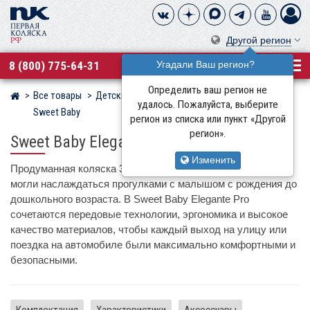
Другой регион
8 (800) 775-64-31
Угадали Ваш регион?
Определить ваш регион не
Все товары
Детские коляски
Детские коляски 3 в 1
Магазин детских колясок
удалось. Пожалуйста, выберите
Sweet Baby
регион из списка или пункт «Другой
регион».
Sweet Baby Elegante Pro + Premier
Изменить
Продуманная коляска 3в1, созданная для того, чтобы вы
могли наслаждаться прогулками с малышом с рождения до
дошкольного возраста. В Sweet Baby Elegante Pro
сочетаются передовые технологии, эргономика и высокое
качество материалов, чтобы каждый выход на улицу или
поездка на автомобиле были максимально комфортными и
безопасными.
Комплектация
Характеристики
Аксессуары