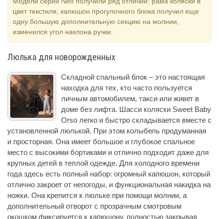
Модели серии Neo получили ряд отличий: рама коляски в
цвет текстиля, капюшон прогулочного блока получил еще
одну большую дополнительную секцию на молнии,
изменился угол наклона ручки.
Люлька для новорожденных
Складной спальный блок – это настоящая
находка для тех, кто часто пользуется
личным автомобилем, такси или живет в
доме без лифта. Шасси коляски Sweet Baby
Orso легко и быстро складывается вместе с
установленной люлькой. При этом колыбель продуманная
и просторная. Она имеет большое и глубокое спальное
место с высокими бортиками и отлично подходит даже для
крупных детей в теплой одежде. Для холодного времени
года здесь есть полный набор: огромный капюшон, который
отлично закроет от непогоды, и функциональная накидка на
ножки. Она крепится к люльке при помощи молнии, а
дополнительный отворот с прозрачным смотровым
окошком фиксируется к капюшону, полностью закрывая