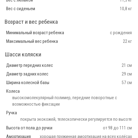
Вес с люлькой
11,3 кг
Вес с сиденьем
10,8 кг
Возраст и вес ребенка
Минимальный возраст ребенка
с рождения
Максимальный вес ребенка
22 кг
Шасси коляски
Диаметр передних колес
21 см
Диаметр задних колес
29 см
Ширина колесной базы
57 см
Колеса
высокомолекулярный полимер, передние поворотные с
возможностью фиксации
Ручка
покрыта экокожей, телескопически регулируется по высоте
Высота от пола до ручки
от 98 до 111 см
Амортизация
хорошая пружинная амортизация на всех колёсах