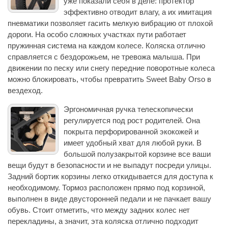
уже показали себя в деле: протектор
эффективно отводит влагу, а их имитация
пневматики позволяет гасить мелкую вибрацию от плохой
дороги. На особо сложных участках пути работает
пружинная система на каждом колесе. Коляска отлично
справляется с бездорожьем, не тревожа малыша. При
движении по песку или снегу передние поворотные колеса
можно блокировать, чтобы превратить Sweet Baby Orso в
вездеход.
Эргономичная ручка телескопически
регулируется под рост родителей. Она
покрыта перфорированной экокожей и
имеет удобный хват для любой руки. В
большой полузакрытой корзине все ваши
вещи будут в безопасности и не выпадут посреди улицы.
Задний бортик корзины легко откидывается для доступа к
необходимому. Тормоз расположен прямо под корзиной,
выполнен в виде двусторонней педали и не пачкает вашу
обувь. Стоит отметить, что между задних колес нет
перекладины, а значит, эта коляска отлично подходит